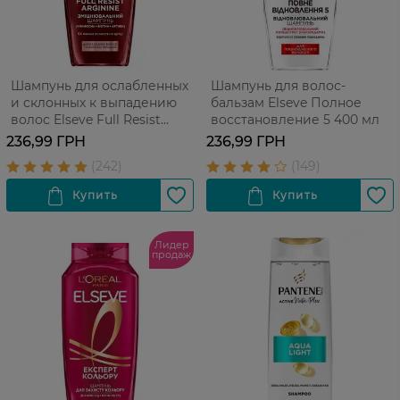
Шампунь для ослабленных
Шампунь для волос-
и склонных к выпадению
бальзам Elseve Полное
волос Elseve Full Resist
восстановление 5 400 мл
Arginine+Aminexil 400 мл
236,99 ГРН
236,99 ГРН
Лидер
продаж