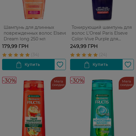
Шампунь для длинных
Тонирующий шампунь для
поврежденных волос Elseve
волос L'Oreal Paris Elseve
Dream long 250 мл
Color-Vive Purple для
осветленных и
179,99 ГРН
249,99 ГРН
мелированных волос 1 шт
-30%
-30%
Мега
Мега
скидки
скидки