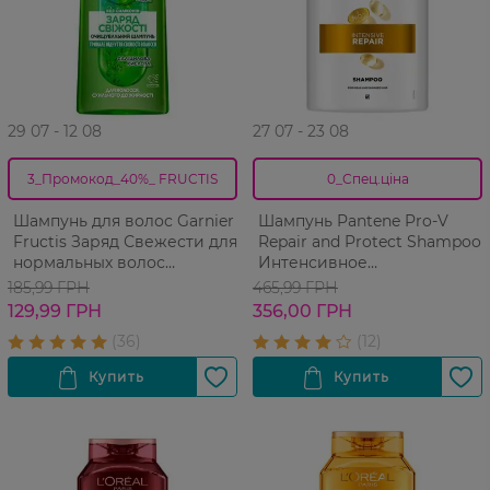
29 07 - 12 08
27 07 - 23 08
3_Промокод_40%_ FRUCTIS
0_Спец.ціна
Шампунь для волос Garnier
Шампунь Pantene Pro-V
Fructis Заряд Свежести для
Repair and Protect Shampoo
нормальных волос
Интенсивное
склонных к жирности 400
восстановление 1000 мл
185,99 ГРН
465,99 ГРН
мл
129,99 ГРН
356,00 ГРН