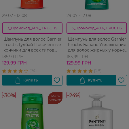
29 07 - 12 08
29 07 - 12 08
3_Промокод_40%_ FRUCTIS
3_Промокод_40%_ FRUCTIS
Шампунь для волос Garnier
Шампунь для волос Garnier
Fructis Гудбай Посеченные
Fructis Баланс Увлажнение
кончики для всех типов
для волос жирных у корней
волос 400 мл
и сухих на кончиках 400 мл
185,99 ГРН
185,99 ГРН
129,99 ГРН
129,99 ГРН
-30%
-24%
Мега
скидки