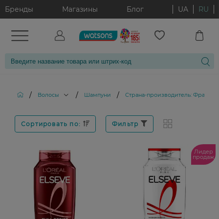
Бренды
Магазины
Блог
UA
RU
/
/
/
Волосы
Шампуни
Страна-производитель: Франція
Сортировать по:
Фильтр
Лидер
продаж