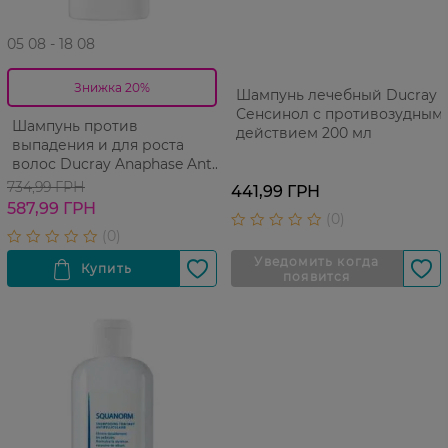
05 08 - 18 08
Знижка 20%
Шампунь лечебный Ducray
Сенсинол с противозудным
Шампунь против
действием 200 мл
выпадения и для роста
волос Ducray Anaphase Anti-
Hair Loss & Growth Shampoo
734,99 ГРН
441,99 ГРН
200 мл
587,99 ГРН