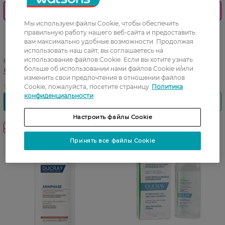
Знижка 20%
Знижка 20%
Мы используем файлы Cookie, чтобы обеспечить
Шампунь Ducray Sensinol
Шампунь Ducray Kelual
правильную работу нашего веб-сайта и предоставить
для чувствительной кожи
Squanorm против жирной
вам максимально удобные возможности. Продолжая
головы 200 мл
перхоти 200 мл
использовать наш сайт, вы соглашаетесь на
использование файлов Cookie. Если вы хотите узнать
699,99 ГРН
685,99 ГРН
больше об использовании нами файлов Cookie и/или
559,99 ГРН
548,79 ГРН
изменить свои предпочтения в отношении файлов
Cookie, пожалуйста, посетите страницу
Политика
конфиденциальности
Настроить файлы Cookie
-20%
Принять все файлы Cookie