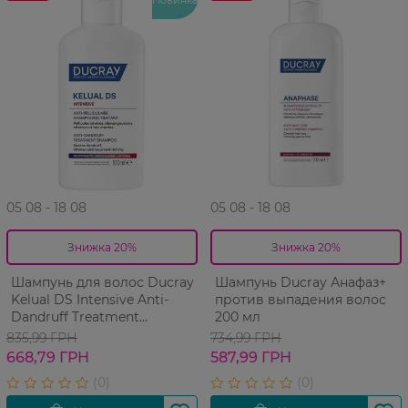
05 08 - 18 08
05 08 - 18 08
Знижка 20%
Знижка 20%
Шампунь для волос Ducray
Шампунь Ducray Анафаз+
Kelual DS Intensive Anti-
против выпадения волос
Dandruff Treatment
200 мл
Shampoo Интенсив против
835,99 ГРН
734,99 ГРН
перхоти 100 мл
668,79 ГРН
587,99 ГРН