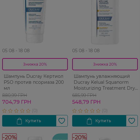
05 08 - 18 08
05 08 - 18 08
Знижка 20%
Знижка 20%
Шампунь Ducray Кертиол
Шампунь увлажняющий
PSO против псориаза 200
Ducray Kelual Squanorm
мл
Moisturizing Treatment Dry
Dandruff против сухой
880,99 ГРН
685,99 ГРН
перхоти 200 мл
704,79 ГРН
548,79 ГРН
-20%
-20%
Новинка