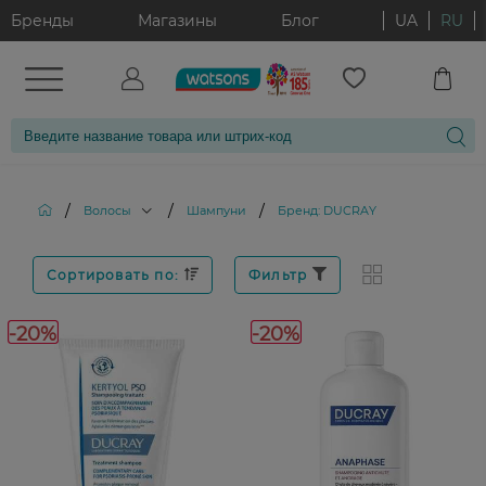
Бренды
Магазины
Блог
UA
RU
/
/
/
Волосы
Шампуни
Бренд: DUCRAY
Сортировать по:
Фильтр
-20%
-20%