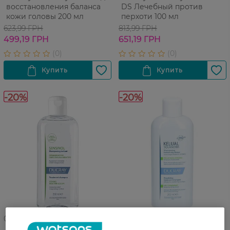
восстановления баланса
DS Лечебный против
кожи головы 200 мл
перхоти 100 мл
623,99 ГРН
813,99 ГРН
499,19 ГРН
651,19 ГРН
-20%
-20%
05 08 - 18 08
05 08 - 18 08