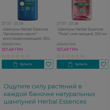
27 07 - 23 08
27 07 - 23 08
Шампунь Herbal Essences
Шампунь Herbal Essences
"Аргановое масло"
"Роза" смягчающий, 350 мл
восстанавливающий, 350
мл
209,99 ГРН
209,99 ГРН
157,49 ГРН
157,49 ГРН
Ощутите силу растений в
каждой баночке натуральных
шампуней Herbal Essences