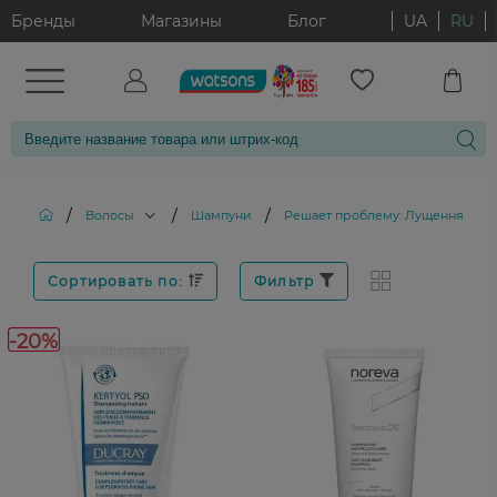
Бренды
Магазины
Блог
UA
RU
/
/
/
Волосы
Шампуни
Решает проблему: Лущення шкір
Сортировать по:
Фильтр
-20%