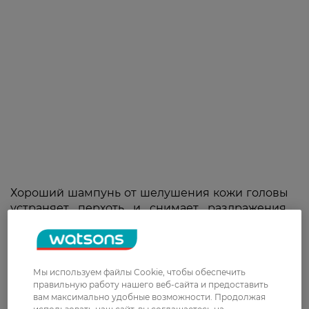
Хороший шампунь от шелушения кожи головы
устраняет перхоть и снимает раздражения.
Полезны продукты с салициловой кислотой,
потому что она мягко отшелушивает, удаляя
чешуйки, и увлажняет, облегчая зуд. Ищите
средства, богатые питательными
Мы используем файлы Cookie, чтобы обеспечить
компонентами.
правильную работу нашего веб-сайта и предоставить
вам максимально удобные возможности. Продолжая