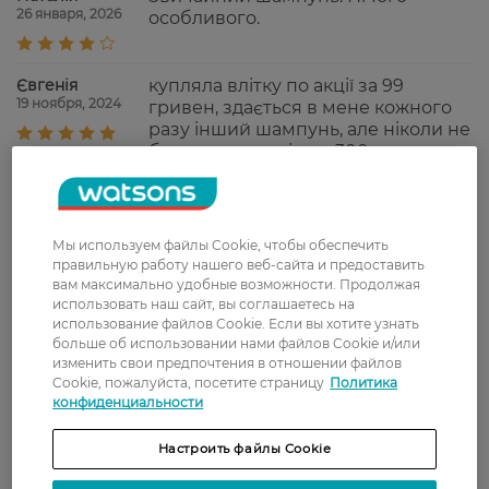
26 января, 2026
особливого.
Євгенія
купляла влітку по акції за 99
19 ноября, 2024
гривен, здається в мене кожного
разу інший шампунь, але ніколи не
брала менше ніж за 300 гривень,
чомусь не довіряла, але не
пожаліла тепер спробую інші
шампуні цього бренду волосся
після нього мʼяке та приємно
Мы используем файлы Cookie, чтобы обеспечить
пахне, для мене це запах ананасу
правильную работу нашего веб-сайта и предоставить
більше, ніж кокосу
вам максимально удобные возможности. Продолжая
использовать наш сайт, вы соглашаетесь на
использование файлов Cookie. Если вы хотите узнать
Оксана
Дуже густа консистенція шампуню,
больше об использовании нами файлов Cookie и/или
5 ноября, 2024
вистачає невеликої кількості на
изменить свои предпочтения в отношении файлов
один раз. Аромат неймовірний
Cookie, пожалуйста, посетите страницу
Политика
кокосу, не хімічний не душно-
конфиденциальности
солодкий, а приємний. Гарно
очіщує волосся.
Настроить файлы Cookie