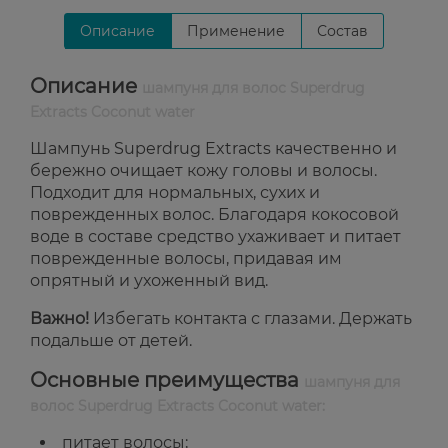
Описание
Применение
Состав
Описание
шампуня для волос Superdrug
Extracts Coconut water
Шампунь Superdrug Extracts качественно и
бережно очищает кожу головы и волосы.
Подходит для нормальных, сухих и
поврежденных волос. Благодаря кокосовой
воде в составе средство ухаживает и питает
поврежденные волосы, придавая им
опрятный и ухоженный вид.
Важно!
Избегать контакта с глазами. Держать
подальше от детей.
Основные преимущества
шампуня для
волос Superdrug Extracts Coconut water:
питает волосы;