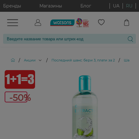
Бренды
Магазины
Блог
UA
RU
/
/
/
Акции
Последний шанс: бери 3, плати за 2
Шампунь 
-5
-50%