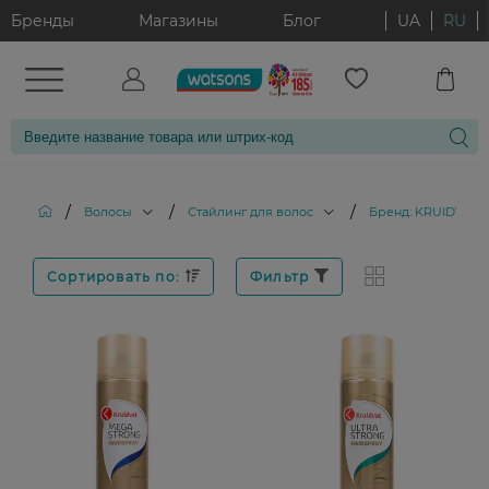
Бренды
Магазины
Блог
UA
RU
/
/
/
Волосы
Стайлинг для волос
Бренд: KRUIDVAT
Сортировать по:
Фильтр