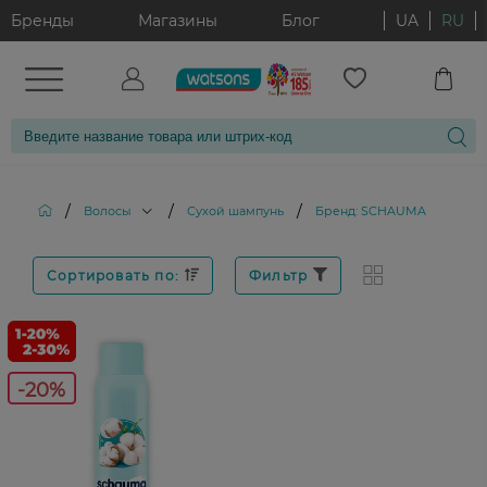
Бренды
Магазины
Блог
UA
RU
/
/
/
Волосы
Сухой шампунь
Бренд: SCHAUMA
Сортировать по:
Фильтр
-20%