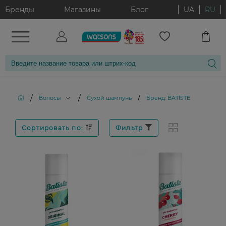
Бренды
Магазины
Блог
UA
RU
/
/
/
Волосы
Сухой шампунь
Бренд: BATISTE
Сортировать по:
Фильтр