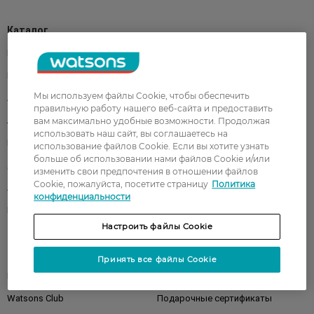
Каталог
Корейская косметика
Мужчинам
Парфюмерия
Здоровье
Мы используем файлы Cookie, чтобы обеспечить
Акции
Макияж
правильную работу нашего веб-сайта и предоставить
Лицо
Тело
вам максимально удобные возможности. Продолжая
использовать наш сайт, вы соглашаетесь на
Подарки
Детям
использование файлов Cookie. Если вы хотите узнать
больше об использовании нами файлов Cookie и/или
Дом
Волосы
изменить свои предпочтения в отношении файлов
Cookie, пожалуйста, посетите страницу
Политика
Аксессуары
Дерматокосметика
конфиденциальности
Бренды
Настроить файлы Cookie
Клиентам
Принять все файлы Cookie
Правила и условия
Магазины
Watsons Club
Подарочные сертификаты