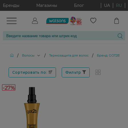
Бренды
Магазины
Блог
UA
RU
/
/
/
Волосы
Термозащита для волос
Бренд: GOT2B
Сортировать по:
Фильтр
-27%