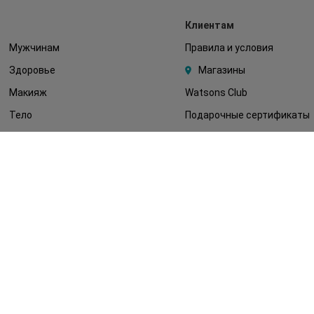
Клиентам
Мужчинам
Правила и условия
Здоровье
Магазины
Макияж
Watsons Club
Тело
Подарочные сертификаты
Детям
О Watsons
Волосы
Карьера в Watsons
Дерматокосметика
Контакты
Блог
Оплата и доставка
FAQ
Политика
конфиденциальности
Публичная оферта