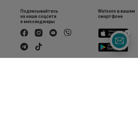
Подписывайтесь
Watsons в вашем
на наши соцсети
смартфоне
и мессенджеры
x