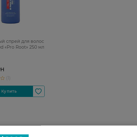
ый спрей для волос
ed «Pro Root» 250 мл
РН