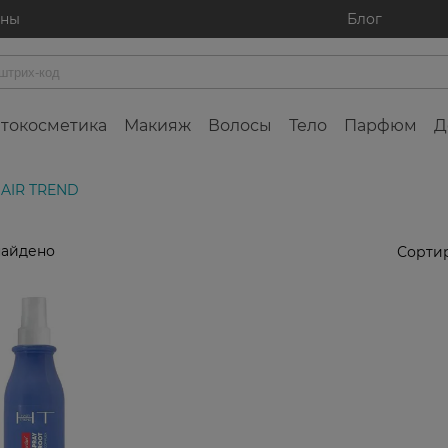
ины
Блог
токосметика
Макияж
Волосы
Тело
Парфюм
Д
HAIR TREND
найдено
Сортир