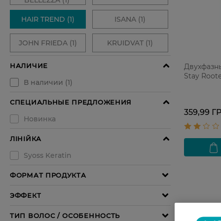
Двухфазн
Stay Root
359,99 Г