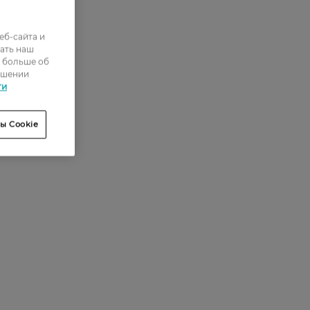
еб-сайта и
ать наш
ь больше об
ошении
ти
ы Cookie