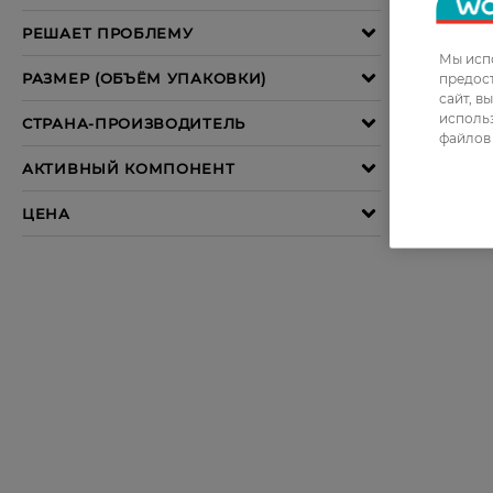
Мы испо
предос
сайт, в
использ
файлов 