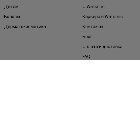
Детям
О Watsons
Волосы
Карьера в Watsons
Дерматокосметика
Контакты
Блог
Оплата и доставка
FAQ
Политика
конфиденциальности
Публичная оферта
СМИ о нас
Возврат заказа
©2014 - 2026. Условия использования сайта