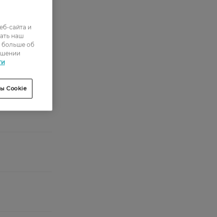
еб-сайта и
ать наш
ь больше об
ошении
ти
ы Cookie