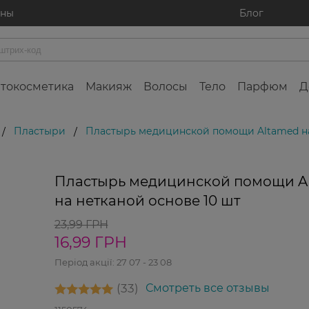
ины
Блог
токосметика
Макияж
Волосы
Тело
Парфюм
Д
Пластыри
Пластырь медицинской помощи Altamed на
/
/
29%
Пластырь медицинской помощи A
на нетканой основе 10 шт
23,99 ГРН
16,99 ГРН
Період акції:
27 07 - 23 08
33
Смотреть все отзывы