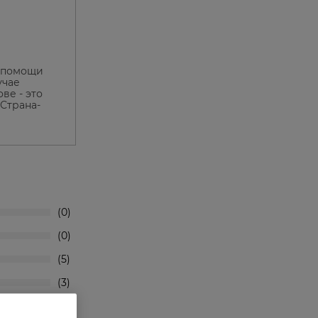
й помощи
учае
ве - это
Страна-
0
0
5
3
25