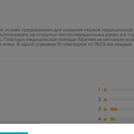
й основе предназначен для оказания первой медицинско
 использовать на открытых послеоперационных ранах, а в сл
. Пластырь медицинской помощи Altamed на нетканой осно
ожи. В одной упаковке 10 пластырей по 19х72 мм каждый. 
1
2
3
4
5