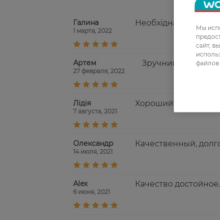
Галина
Необхідна річ для 
Мы испо
1 марта, 2022
предос
сайт, в
использ
Артем
Зручний у користу
файлов 
27 февраля, 2022
Лідія
Хороший пластырь. В
7 августа, 2021
Олександр
Качественный, долг
14 июля, 2021
Alex
Качество достойное
6 июня, 2021