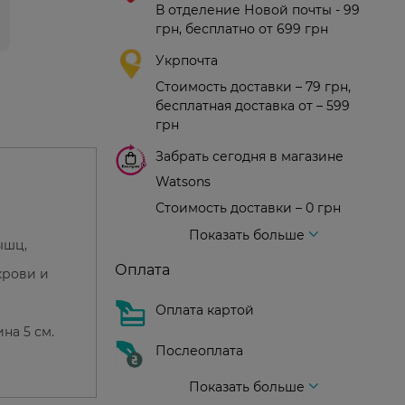
В отделение Новой почты - 99
грн, бесплатно от 699 грн
Укрпочта
Стоимость доставки – 79 грн,
бесплатная доставка от – 599
грн
Забрать сегодня в магазине
Watsons
Стоимость доставки – 0 грн
Стоимость доставки – 99 грн, бесплатная доставка от – 699 грн
Доставка курьером новой почты
Стоимость доставки - 150 грн (до подъезда)
Показать больше
ышц,
Оплата
крови и
Оплата картой
на 5 см.
Послеоплата
Показать больше