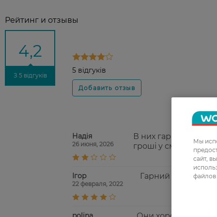
Рейтинг и отзывы
4,2
5 відгуків
З 5 відгуків
Надія
В них гарна тільки ц
Мы испо
26 июня, 2026
гроші у сміття. беру
предос
сайт, в
использ
Ігор
Гарний тейп, чудов
файлов 
22 февраля, 2022
polina
Они хорошо фиксир