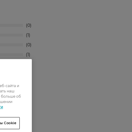
0
1
0
1
3
викинути
еб-сайта и
ать наш
ь больше об
ошении
ти
ы Cookie
оряют