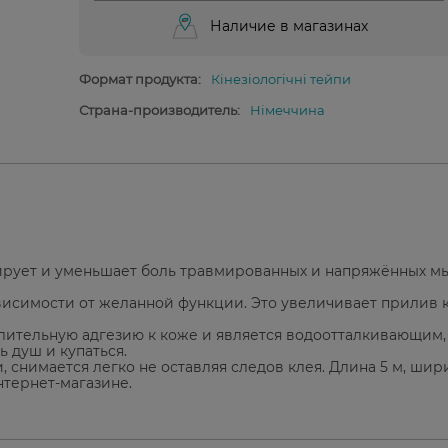
Наличие в магазинах
Формат продукта:
Кінезіологічні тейпи
Страна-производитель:
Німеччина
ирует и уменьшает боль травмированных и напряжённых м
ависимости от желанной функции. Это увеличивает прилив 
лительную адгезию к коже и является водоотталкивающим,
 душ и купаться.
снимается легко не оставляя следов клея. Длина 5 м, шири
нтернет-магазине.