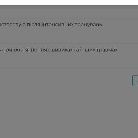
астосовую після інтенсивних тренувань
 при розтягненнях, вивихах та інших травмах