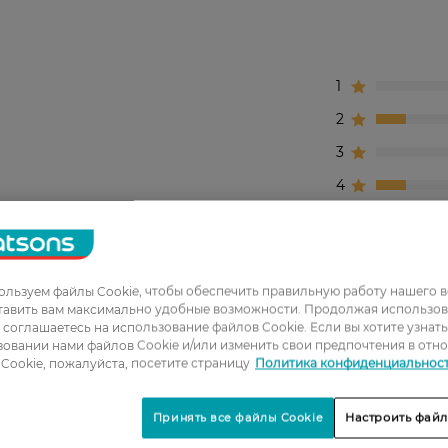
1
2
3
4
5
іна і то по знижці. Взагалі не клеяться і не тримають 
льзуем файлы Cookie, чтобы обеспечить правильную работу нашего в
 іншу фірму так тиждень тримаються,а ці 1 годину
тавить вам максимально удобные возможности. Продолжая использов
ы соглашаетесь на использование файлов Cookie. Если вы хотите узнат
овании нами файлов Cookie и/или изменить свои предпочтения в отн
о допомагає !
Cookie, пожалуйста, посетите страницу
Политика конфиденциальнос
Принять все файлы Cookie
Настроить файл
уют суставы, помогают предотвратить травмы и уск