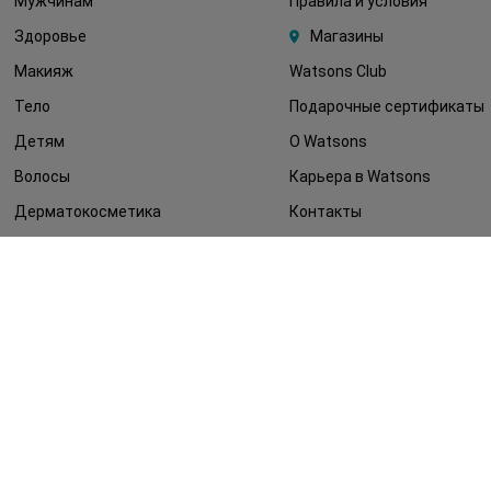
Мужчинам
Правила и условия
Здоровье
Магазины
Макияж
Watsons Club
Тело
Подарочные сертификаты
Детям
О Watsons
Волосы
Карьера в Watsons
Дерматокосметика
Контакты
Блог
Оплата и доставка
FAQ
Политика
конфиденциальности
Публичная оферта
СМИ о нас
Возврат заказа