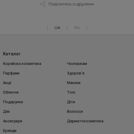
Поділитись із друзями
UA
RU
Каталог
Корейска косметика
Чоловікам
Парфуми
Здоров'я
Акції
Макіяж
Обличчя
Тіло
Подарунки
Діти
Дім
Волосся
Аксесуари
Дерматокосметика
Бренди