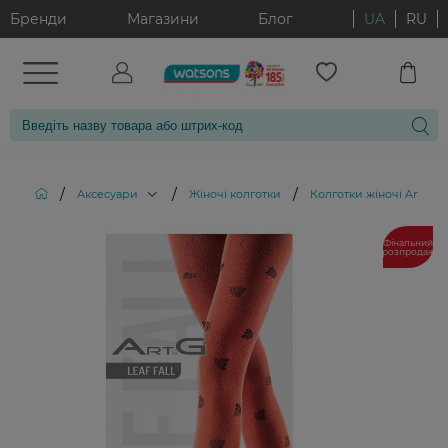
Бренди
Магазини
Блог
UA
RU
/
/
/
Аксесуари
Жіночі колготки
Колготки жіночі Art G Le
Фінальний
розпродаж