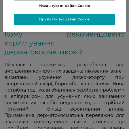
Налаштувати файли Cookie
Прийняти всі файли Cookie
Кому рекомендовано
користування
дерматокосметикою?
Лікувальна косметика розроблена для
вирішення конкретних завдань: лікування акне і
висипань, усунення дискомфорту при
гіперчутливій шкірі, боротьба зі старінням. Вона
потрібна тоді, коли з'явилися серйозні проблеми
з епідермісом, для усунення яких звичайних
косметичних засобів недостатньо, а потрібний
потужний і більш ефективний вплив.
Призначена дерматокосметика переважно для
власників гіперчутливої шкіри, схильної до
постійних подразнень, висипань, запалень,