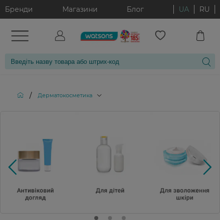
Бренди
Магазини
Блог
UA
RU
/
Дерматокосметика