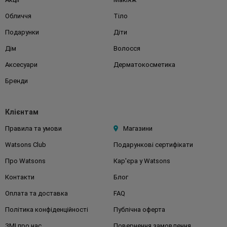
Обличчя
Тіло
Подарунки
Діти
Дім
Волосся
Аксесуари
Дерматокосметика
Бренди
Клієнтам
Правила та умови
Магазини
Watsons Club
Подарункові сертифікати
Про Watsons
Кар'єра у Watsons
Контакти
Блог
Оплата та доставка
FAQ
Політика конфіденційності
Публічна оферта
ЗМІ про нас
Повернення замовлення