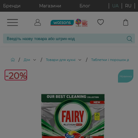
Бренди
Магазини
Блог
UA
RU
/
/
/
Дім
Товари для кухні
Таблетки і порошок для 
-20%
Новинка