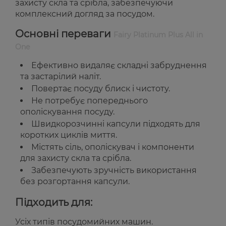
захисту скла та срібла, забезпечуючи
комплексний догляд за посудом.
Основні переваги
Fairy Platinum Plus All in
One
Ефективно видаляє складні забруднення
та застарілий наліт.
Повертає посуду блиск і чистоту.
Не потребує попереднього
ополіскування посуду.
Швидкорозчинні капсули підходять для
коротких циклів миття.
Містять сіль, ополіскувач і компоненти
для захисту скла та срібла.
Забезпечують зручність використання
без розгортання капсули.
Підходить для:
Усіх типів посудомийних машин.