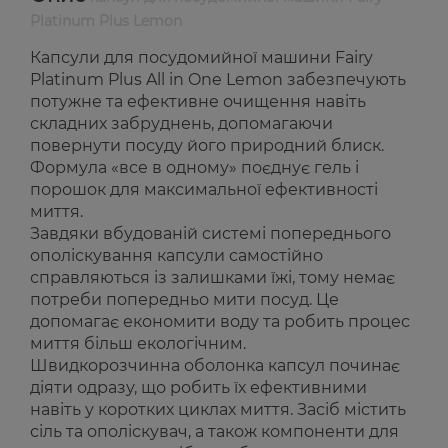
Platinum Plus Lemon
Капсули для посудомийної машини Fairy
Platinum Plus All in One Lemon забезпечують
потужне та ефективне очищення навіть
складних забруднень, допомагаючи
повернути посуду його природний блиск.
Формула «все в одному» поєднує гель і
порошок для максимальної ефективності
миття.
Завдяки вбудованій системі попереднього
ополіскування капсули самостійно
справляються із залишками їжі, тому немає
потреби попередньо мити посуд. Це
допомагає економити воду та робить процес
миття більш екологічним.
Швидкорозчинна оболонка капсул починає
діяти одразу, що робить їх ефективними
навіть у коротких циклах миття. Засіб містить
сіль та ополіскувач, а також компоненти для