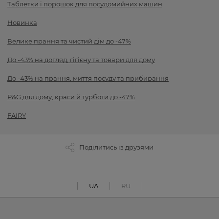
Таблетки і порошок для посудомийних машин
Новинка
Велике прання та чистий дім до -47%
До -43% на догляд, гігієну та товари для дому
До -43% на прання, миття посуду та прибирання
P&G для дому, краси й турботи до -47%
FAIRY
Поділитись із друзями
UA
RU