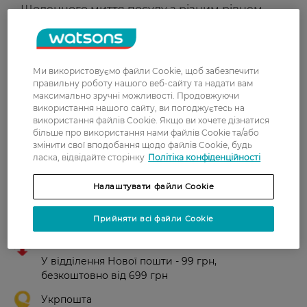
Щоденного миття посуду з різним рівнем
забруднення.
Країна-виробник:
Польща
Ми використовуємо файли Cookie, щоб забезпечити
правильну роботу нашого веб-сайту та надати вам
Рейтинг та відгуки
максимально зручні можливості. Продовжуючи
використання нашого сайту, ви погоджуєтесь на
використання файлів Cookie. Якщо ви хочете дізнатися
0
більше про використання нами файлів Cookie та/або
0 відгуків
змінити свої вподобання щодо файлів Cookie, будь
ласка, відвідайте сторінку
Політіка конфіденційності
З 0 відгуків
Налаштувати файли Cookie
Доставка
Прийняти всі файли Cookie
Нова пошта
У відділення Нової пошти - 99 грн,
безкоштовно від 699 грн
Укрпошта