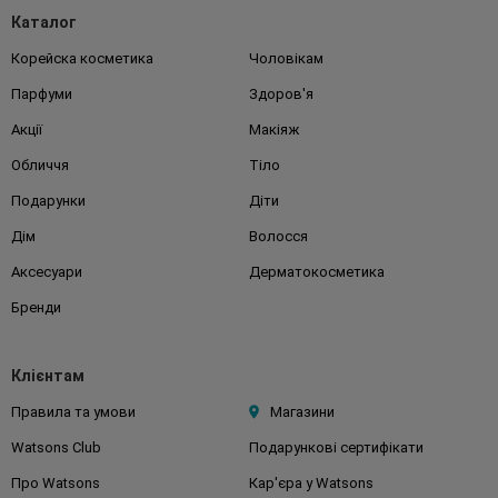
Каталог
Корейска косметика
Чоловікам
Парфуми
Здоров'я
Акції
Макіяж
Обличчя
Тіло
Подарунки
Діти
Дім
Волосся
Аксесуари
Дерматокосметика
Бренди
Клієнтам
Правила та умови
Магазини
Watsons Club
Подарункові сертифікати
Про Watsons
Кар'єра у Watsons