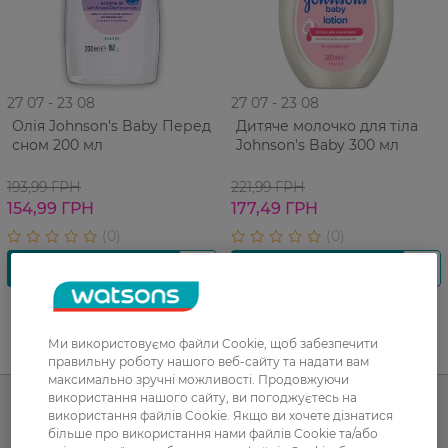
27 07 - 23 08
27 07 - 23 08
Олія Johnson's Baby Перед
Дитяче молочко для тіла
сном 200 мл
Johnson's Baby 300 мл
193,99 ГРН
221,99 ГРН
154,99 ГРН
177,49 ГРН
Ми використовуємо файли Cookie, щоб забезпечити
UA
RU
правильну роботу нашого веб-сайту та надати вам
максимально зручні можливості. Продовжуючи
використання нашого сайту, ви погоджуєтесь на
використання файлів Cookie. Якщо ви хочете дізнатися
більше про використання нами файлів Cookie та/або
Каталог