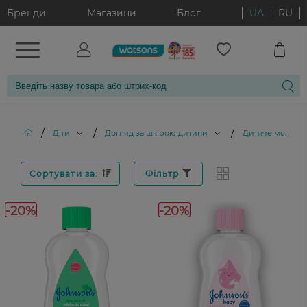
Бренди
Магазини
Блог
UA
RU
/
/
/
Діти
Догляд за шкірою дитини
Дитяче молочко
Сортувати за:
Фільтр
-20%
-20%