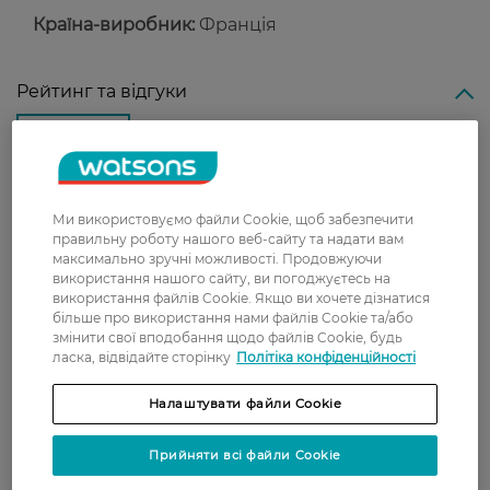
Країна-виробник:
Франція
Рейтинг та відгуки
0
0 відгуків
З 0 відгуків
Ми використовуємо файли Cookie, щоб забезпечити
правильну роботу нашого веб-сайту та надати вам
максимально зручні можливості. Продовжуючи
використання нашого сайту, ви погоджуєтесь на
Доставка
використання файлів Cookie. Якщо ви хочете дізнатися
більше про використання нами файлів Cookie та/або
Нова пошта
змінити свої вподобання щодо файлів Cookie, будь
ласка, відвідайте сторінку
Політіка конфіденційності
У відділення Нової пошти - 99 грн,
безкоштовно від 699 грн
Налаштувати файли Cookie
Укрпошта
Вартість доставки - 79 грн, безкоштовна
Прийняти всі файли Cookie
доставка від - 599 грн