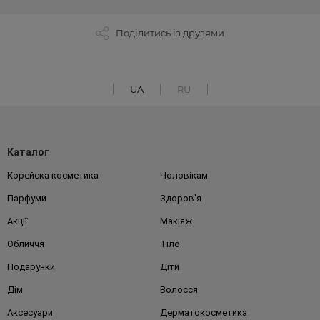
Поділитись із друзями
UA
RU
Каталог
Корейска косметика
Чоловікам
Парфуми
Здоров'я
Акції
Макіяж
Обличчя
Тіло
Подарунки
Діти
Дім
Волосся
Аксесуари
Дерматокосметика