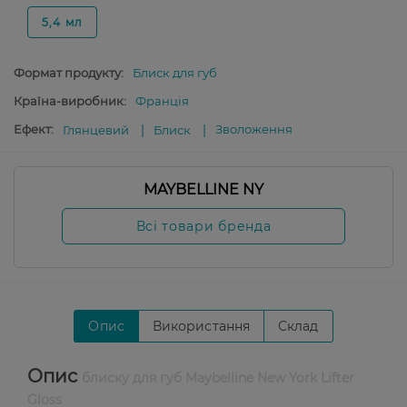
5,4 мл
Формат продукту:
Блиск для губ
Країна-виробник:
Франція
Ефект:
Зволоження
Глянцевий
Блиск
MAYBELLINE NY
Всі товари бренда
Опис
Використання
Склад
Опис
блиску для губ Maybelline New York Lifter
Gloss