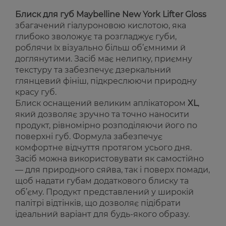
Блиск для губ Maybelline New York Lifter Gloss
збагачений гіалуроновою кислотою, яка
глибоко зволожує та розгладжує губи,
роблячи їх візуально більш об’ємними й
доглянутими. Засіб має нелипку, приємну
текстуру та забезпечує дзеркальний
глянцевий фініш, підкреслюючи природну
красу губ.
Блиск оснащений великим аплікатором
XL
,
який дозволяє зручно та точно наносити
продукт, рівномірно розподіляючи його по
поверхні губ. Формула забезпечує
комфортне відчуття протягом усього дня.
Засіб можна використовувати як самостійно
— для природного сяйва, так і поверх помади,
щоб надати губам додаткового блиску та
об’єму. Продукт представлений у широкій
палітрі відтінків, що дозволяє підібрати
ідеальний варіант для будь-якого образу.