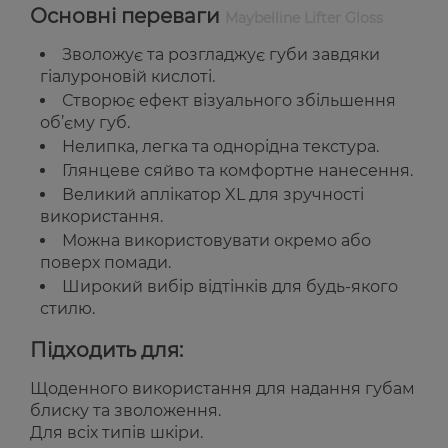
Основні переваги
Maybelline Lifter Gloss
Зволожує та розгладжує губи завдяки
гіалуроновій кислоті.
Створює ефект візуального збільшення
об’єму губ.
Нелипка, легка та однорідна текстура.
Глянцеве сяйво та комфортне нанесення.
Великий аплікатор XL для зручності
використання.
Можна використовувати окремо або
поверх помади.
Широкий вибір відтінків для будь-якого
стилю.
Підходить для:
Щоденного використання для надання губам
блиску та зволоження.
Для всіх типів шкіри.