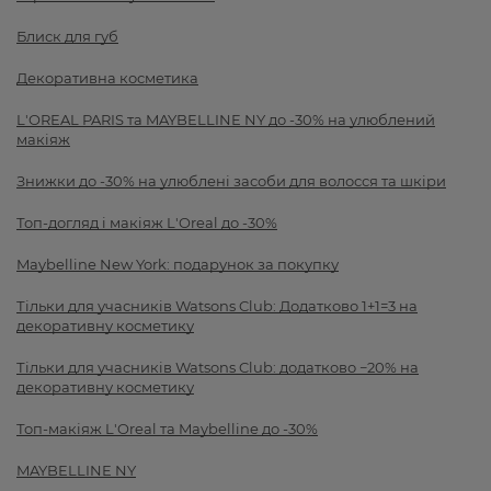
Блиск для губ
Декоративна косметика
L'OREAL PARIS та MAYBELLINE NY до -30% на улюблений
макіяж
Знижки до -30% на улюблені засоби для волосся та шкіри
Топ-догляд і макіяж L'Oreal до -30%
Maybelline New York: подарунок за покупку
Тільки для учасників Watsons Club: Додатково 1+1=3 на
декоративну косметику
Тільки для учасників Watsons Club: додатково −20% на
декоративну косметику
Топ-макіяж L'Oreal та Maybelline до -30%
MAYBELLINE NY