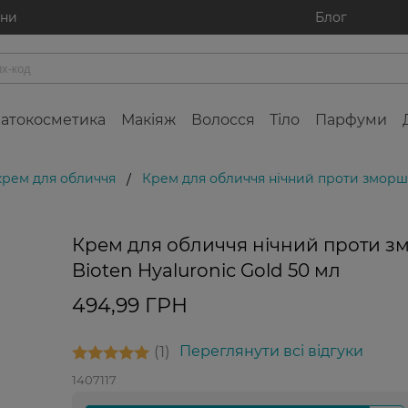
ини
Блог
атокосметика
Макіяж
Волосся
Тіло
Парфуми
крем для обличчя
Крем для обличчя нічний проти зморшо
/
Крем для обличчя нічний проти 
Bioten Hyaluronic Gold 50 мл
494,99 ГРН
1
Переглянути всі відгуки
1407117