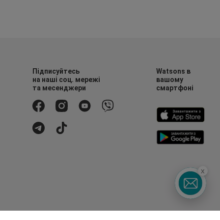
Підписуйтесь
Watsons в
на наші соц. мережі
вашому
та месенджери
смартфоні
x