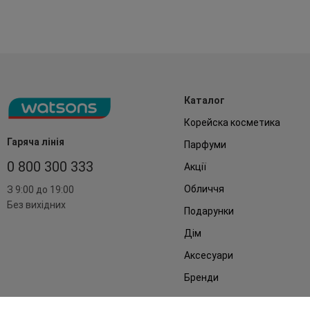
Каталог
Корейска косметика
Гаряча лінія
Парфуми
0 800 300 333
Акції
Обличчя
З 9:00 до 19:00
Без вихідних
Подарунки
Дім
Аксесуари
Бренди