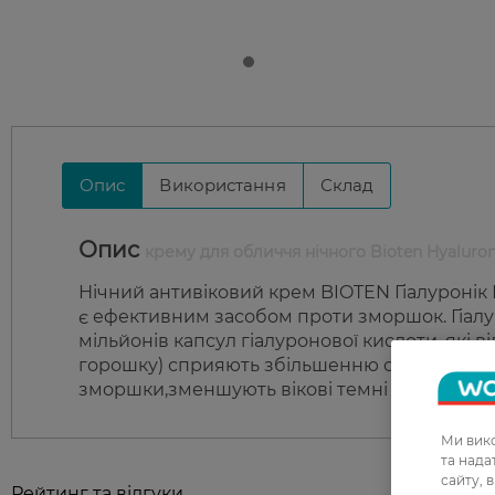
Опис
Використання
Склад
Опис
крему для обличчя нічного Bioten Hyaluron
Нічний антивіковий крем BIOTEN Гіалуронік 
є ефективним засобом проти зморшок. Гіалур
мільйонів капсул гіалуронової кислоти, які 
горошку) сприяють збільшенню синтеза гіа
зморшки,зменшують вікові темні плями та п
Ми вико
та над
сайту, 
Рейтинг та відгуки