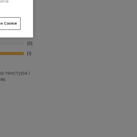
айлів
0
0
и Cookie
0
0
1
 текстура і
кає