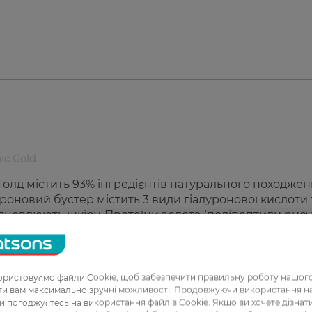
ic Gold
Голд містить 93% інгредієнтів натурального походжен
оновий бустер містить 3 види гіалуронової кислоти 
відновлюють шкіру. Протеїни золота (поліпептиди рису
луронової кислоти, заповнюють видимі
окращують колір.
ристовуємо файли Cookie, щоб забезпечити правильну роботу нашого
ати вам максимально зручні можливості. Продовжуючи використання 
ви погоджуєтесь на використання файлів Cookie. Якщо ви хочете дізнат