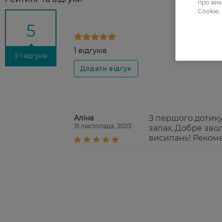
про вик
Cookie,
5
1 відгуків
З 1 відгуків
Аліна
З першого дотику
15 листопада, 2023
запах. Добре зво
висипань! Рекоме