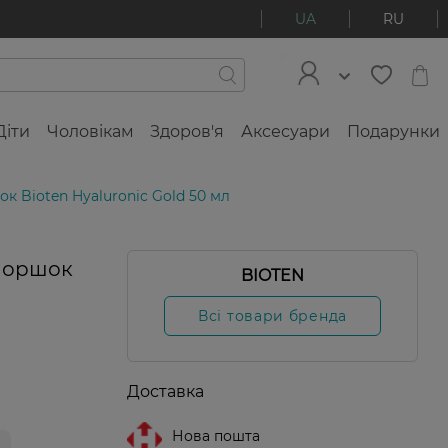
UA
RU
Діти
Чоловікам
Здоров'я
Аксесуари
Подарунки
к Bioten Hyaluronic Gold 50 мл
зморшок
BIOTEN
Всі товари бренда
Доставка
Нова пошта