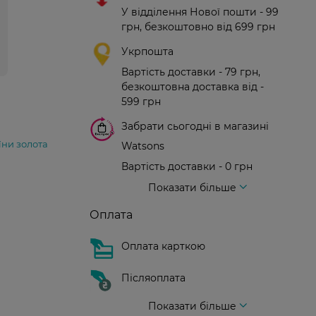
У відділення Нової пошти - 99
грн, безкоштовно від 699 грн
Укрпошта
Вартість доставки - 79 грн,
безкоштовна доставка від -
599 грн
Забрати сьогодні в магазині
їни золота
Watsons
Вартість доставки - 0 грн
Вартість доставки - 99 грн, безкоштовна доставка від - 699 грн
Доставка кур'єром нової пошти
Вартість доставки - 150 грн (до парадного)
Показати більше
Оплата
Оплата карткою
Післяоплата
Показати більше