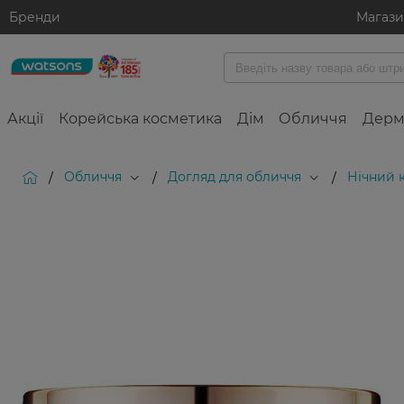
Бренди
Магаз
Акції
Корейська косметика
Дім
Обличчя
Дерм
Обличчя
Догляд для обличчя
Нічний 
/
/
/