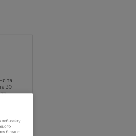
ня та
та 30
 та
 веб-сайту
нашого
ися більше