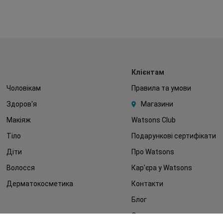
Клієнтам
Чоловікам
Правила та умови
Здоров'я
Магазини
Макіяж
Watsons Club
Тіло
Подарункові сертифікати
Діти
Про Watsons
Волосся
Кар'єра у Watsons
Дерматокосметика
Контакти
Блог
Оплата та доставка