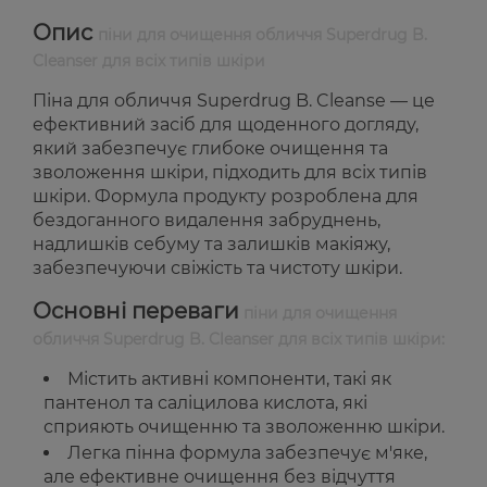
Опис
піни для очищення обличчя Superdrug B.
Cleanser для всіх типів шкіри
Піна для обличчя Superdrug B. Cleanse — це
ефективний засіб для щоденного догляду,
який забезпечує глибоке очищення та
зволоження шкіри, підходить для всіх типів
шкіри. Формула продукту розроблена для
бездоганного видалення забруднень,
надлишків себуму та залишків макіяжу,
забезпечуючи свіжість та чистоту шкіри.
Основні переваги
піни для очищення
обличчя Superdrug B. Cleanser для всіх типів шкіри:
Містить активні компоненти, такі як
пантенол та саліцилова кислота, які
сприяють очищенню та зволоженню шкіри.
Легка пінна формула забезпечує м'яке,
але ефективне очищення без відчуття