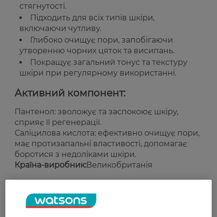
стягнутості.
Підходить для всіх типів шкіри,
включаючи чутливу.
Глибоко очищує пори, запобігаючи
утворенню чорних цяток та висипань.
Покращує загальний тонус та текстуру
шкіри при регулярному використанні.
Активний компонент:
Пантенол: зволожує та заспокоює шкіру,
сприяє її регенерації.
Саліцилова кислота: ефективно очищує пори,
має протизапальні властивості, допомагає
боротися з недоліками шкіри.
Країна-виробник:
Великобританія
Рейтинг та відгуки