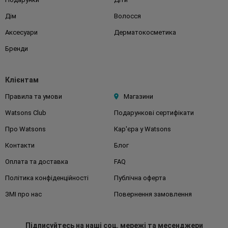
Дім
Волосся
Аксесуари
Дерматокосметика
Бренди
Клієнтам
Правила та умови
Магазини
Watsons Club
Подарункові сертифікати
Про Watsons
Кар'єра у Watsons
Контакти
Блог
Оплата та доставка
FAQ
Політика конфіденційності
Публічна оферта
ЗМІ про нас
Повернення замовлення
Підписуйтесь
на наші соц. мережі
та месенджери