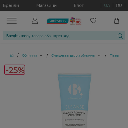
Бренди
Магазини
Блог
UA
RU
/
/
/
Обличчя
Очищення шкіри обличчя
Пінка для
-25%