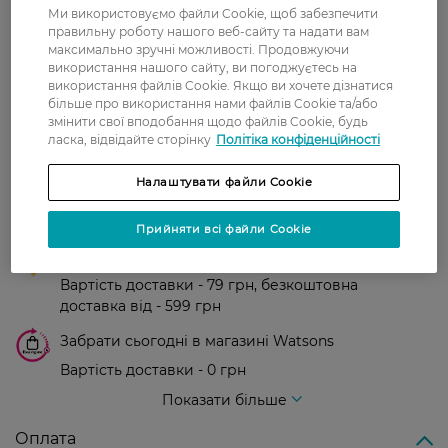
0
Ми використовуємо файли Cookie, щоб забезпечити
0 відгуків
правильну роботу нашого веб-сайту та надати вам
максимально зручні можливості. Продовжуючи
використання нашого сайту, ви погоджуєтесь на
З 0 відгуків
використання файлів Cookie. Якщо ви хочете дізнатися
більше про використання нами файлів Cookie та/або
змінити свої вподобання щодо файлів Cookie, будь
Доставка
ласка, відвідайте сторінку
Політіка конфіденційності
Нова пошта
Налаштувати файли Cookie
У відділення Нової пошти - 99 грн,
безкоштовно від 699 грн
Прийняти всі файли Cookie
Укрпошта
Вартість доставки - 79 грн, безкоштовна
доставка від - 599 грн
Забрати сьогодні в магазині Watsons
Вартість доставки - 0 грн
Вартість доставки - 99 грн, безкоштовна доставка від - 699 грн
Показати більше
Оплата