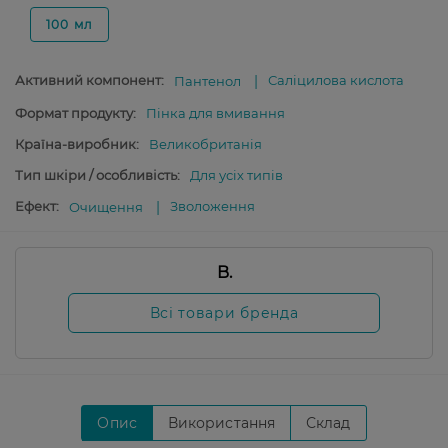
100 мл
Активний компонент:
Саліцилова кислота
Пантенол
Формат продукту:
Пінка для вмивання
Країна-виробник:
Великобританія
Тип шкіри / особливість:
Для усіх типів
Ефект:
Зволоження
Очищення
B.
Всі товари бренда
Опис
Використання
Склад