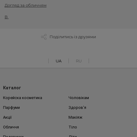
Догляд за обличчям
B.
Поділитись із друзями
UA
RU
Каталог
Корейска косметика
Чоловікам
Парфуми
Здоров'я
Акції
Макіяж
Обличчя
Тіло
Подарунки
Діти