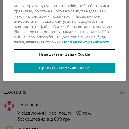
захворювань зубів, не пошкоджує
Ми використовуємо файли Cookie, щоб забезпечити
десна. Ціна не висока.
правильну роботу нашого веб-сайту та надати вам
максимально зручні можливості. Продовжуючи
Лeна
Быстрое очищение полости рта и
використання нашого сайту, ви погоджуєтесь на
6 травня, 2021
свежее дыхание,если не успел
використання файлів Cookie. Якщо ви хочете дізнатися
почистить зубы.
більше про використання нами файлів Cookie та/або
змінити свої вподобання щодо файлів Cookie, будь
ласка, відвідайте сторінку
Політіка конфіденційності
Ганна
Добре осіжує, не подразнює
5 травня, 2021
чутливі ясна.
Налаштувати файли Cookie
Прийняти всі файли Cookie
Показати ще
Доставка
Нова пошта
У відділення Нової пошти - 99 грн,
безкоштовно від 699 грн