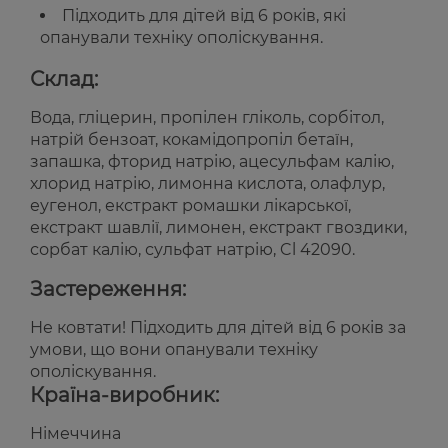
Підходить для дітей від 6 років, які
опанували техніку ополіскування.
Склад:
Вода, гліцерин, пропілен гліколь, сорбітол,
натрій бензоат, кокамідопропіл бетаїн,
запашка, фторид натрію, ацесульфам калію,
хлорид натрію, лимонна кислота, олафлур,
еугенол, екстракт ромашки лікарської,
екстракт шавлії, лимонен, екстракт гвоздики,
сорбат калію, сульфат натрію, Cl 42090.
Застереження:
Не ковтати! Підходить для дітей від 6 років за
умови, що вони опанували техніку
ополіскування.
Країна-виробник:
Німеччина