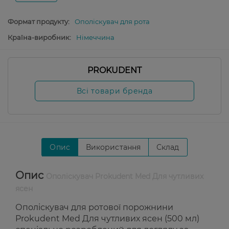
Формат продукту:
Ополіскувач для рота
Країна-виробник:
Німеччина
PROKUDENT
Всі товари бренда
Опис
Використання
Склад
Опис
Ополіскувач Prokudent Med Для чутливих
ясен
Ополіскувач для ротової порожнини
Prokudent Med Для чутливих ясен (500 мл)