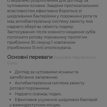
спеціально розроблений для догляду за
чутливими яснами. Завдяки протизапальним
властивостям ефективно бореться зі
шкідливими бактеріями у порожнині рота та
має антибактеріальну систему захисту, яка
надовго зберігає свіжість подиху.
Застосування: після кожного чищення зубів
полоскати ротову порожнину протягом
приблизно 30 секунд 1 ковпачком
(приблизно 15 мл) ополіскувача.
Основні переваги
Prokudent Med Sensitive
Gums
Догляд за чутливими яснами та
запобігання запаленню.
Антибактеріальна система захисту
ротової порожнини.
Надовго освіжає подих.
Ефективне усунення шкідливих бактерій
у важкодоступних місцях.