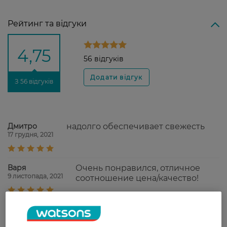
Рейтинг та відгуки
4,75
56 відгуків
З 56 відгуків
Дмитро
надолго обеспечивает свежесть
17 грудня, 2021
Варя
Очень понравился, отличное
9 листопада, 2021
соотношение цена/качество!
Оксана
Добре освіжає подих. Добре
13 травня, 2021
запобігає виникнення