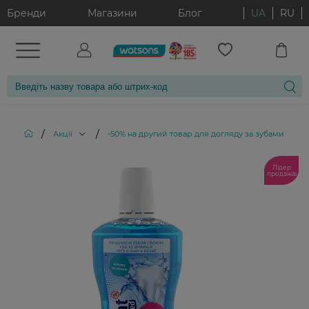
Бренди
Магазини
Блог
UA
RU
/
/
/
Акції
-50% на другий товар для догляду за зубами
О
Лідер
продажів