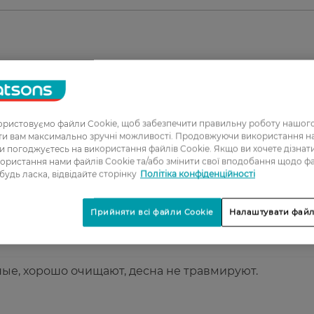
1
2
3
ристовуємо файли Cookie, щоб забезпечити правильну роботу нашого
ати вам максимально зручні можливості. Продовжуючи використання 
4
ви погоджуєтесь на використання файлів Cookie. Якщо ви хочете дізнат
ористання нами файлів Cookie та/або змінити свої вподобання щодо ф
5
 будь ласка, відвідайте сторінку
Політіка конфіденційності
ся первые несколько дней, десна не царапают, но б
Прийняти всі файли Cookie
Налаштувати файл
ть.
ые, хорошо очищают, десна не травмируют.