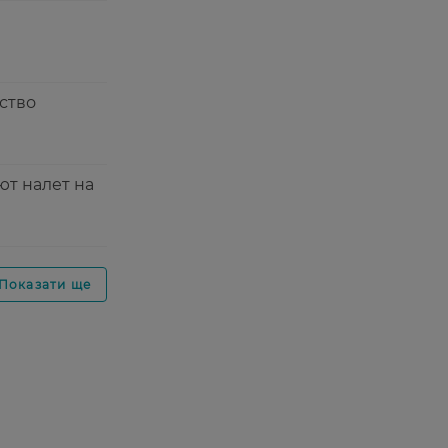
ство
ют налет на
Показати ще