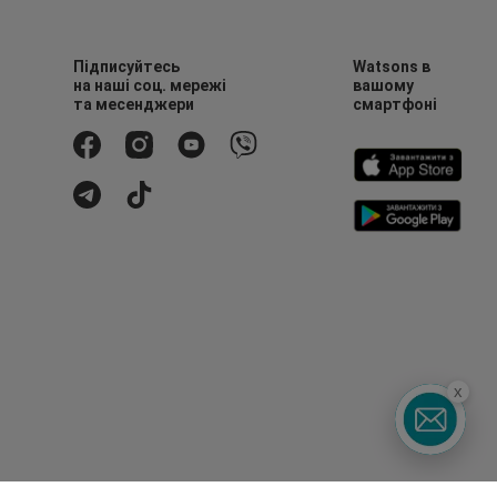
Підписуйтесь
Watsons в
на наші соц. мережі
вашому
та месенджери
смартфоні
x