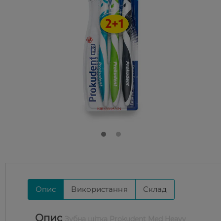
Опис
Використання
Склад
Опис
Зубна щітка Prokudent Med Heavy