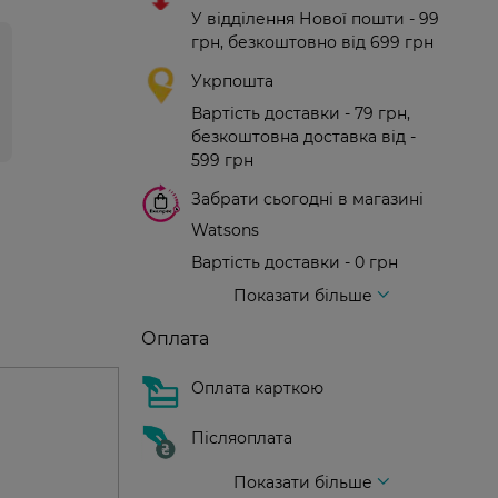
У відділення Нової пошти - 99
грн, безкоштовно від 699 грн
Укрпошта
Вартість доставки - 79 грн,
безкоштовна доставка від -
599 грн
Забрати сьогодні в магазині
Watsons
Вартість доставки - 0 грн
Вартість доставки - 99 грн, безкоштовна доставка від - 699 грн
Доставка кур'єром нової пошти
Вартість доставки - 150 грн (до парадного)
Показати більше
Оплата
Оплата карткою
Післяоплата
Показати більше