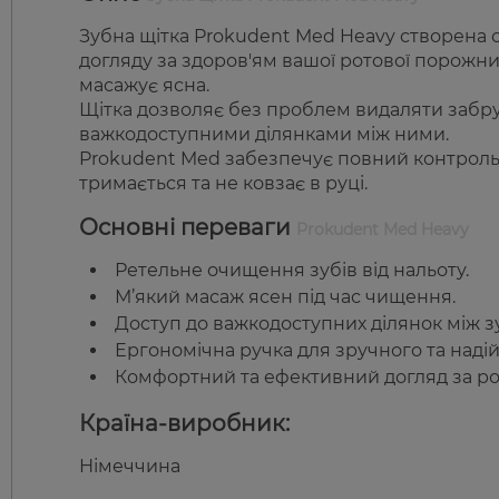
Зубна щітка Prokudent Med Heavy створена 
догляду за здоров'ям вашої ротової порожни
масажує ясна.
Щітка дозволяє без проблем видаляти забруд
важкодоступними ділянками між ними.
Prokudent Med забезпечує повний контроль 
тримається та не ковзає в руці.
Основні переваги
Prokudent Med Heavy
Ретельне очищення зубів від нальоту.
М’який масаж ясен під час чищення.
Доступ до важкодоступних ділянок між з
Ергономічна ручка для зручного та наді
Комфортний та ефективний догляд за р
Країна-виробник:
Німеччина