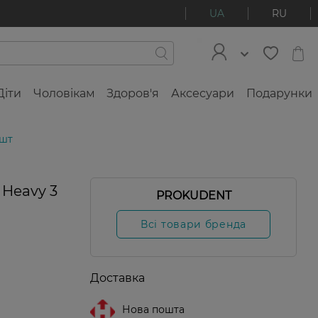
UA
RU
Діти
Чоловікам
Здоров'я
Аксесуари
Подарунки
 шт
 Heavy 3
PROKUDENT
и
Всі товари бренда
Доставка
Нова пошта