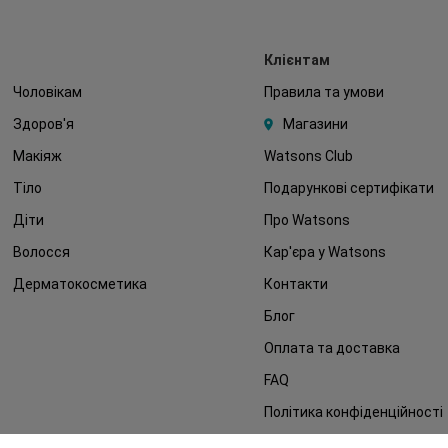
Клієнтам
Чоловікам
Правила та умови
Здоров'я
Магазини
Макіяж
Watsons Club
Тіло
Подарункові сертифікати
Діти
Про Watsons
Волосся
Кар'єра у Watsons
Дерматокосметика
Контакти
Блог
Оплата та доставка
FAQ
Політика конфіденційності
Публічна оферта