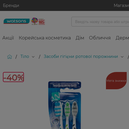
Бренди
Магаз
Акції
Корейська косметика
Дім
Обличчя
Дерм
Тіло
Засоби гігієни ротової порожнини
/
/
-40%
Мега знижки