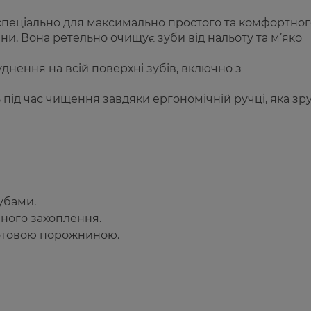
спеціально для максимально простого та комфортног
ни. Вона ретельно очищує зуби від нальоту та м’яко
нення на всій поверхні зубів, включно з
під час чищення завдяки ергономічній ручці, яка зр
убами.
йного захоплення.
отовою порожниною.