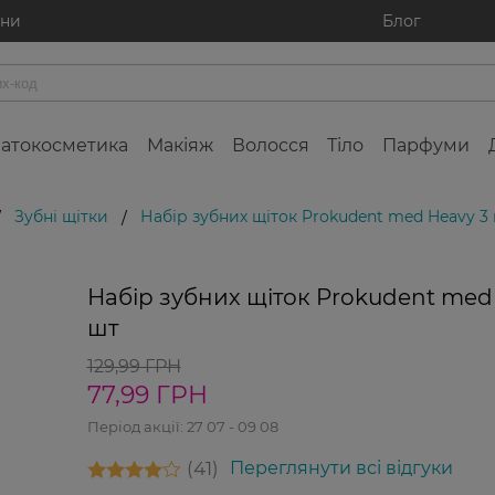
ини
Блог
атокосметика
Макіяж
Волосся
Тіло
Парфуми
Зубні щітки
Набір зубних щіток Prokudent med Heavy 3
/
/
-40%
Набір зубних щіток Prokudent med
Мега знижк
шт
129,99 ГРН
77,99 ГРН
Період акції:
27 07 - 09 08
41
Переглянути всі відгуки