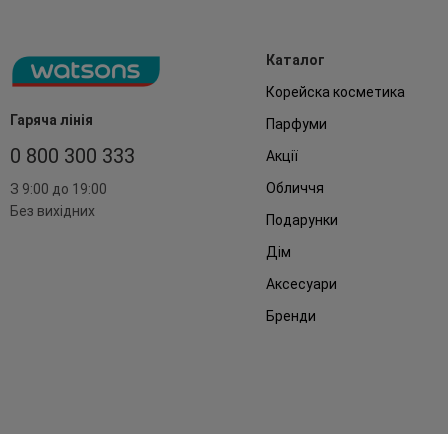
Каталог
Корейска косметика
Гаряча лінія
Парфуми
0 800 300 333
Акції
Обличчя
З 9:00 до 19:00
Без вихідних
Подарунки
Дім
Аксесуари
Бренди