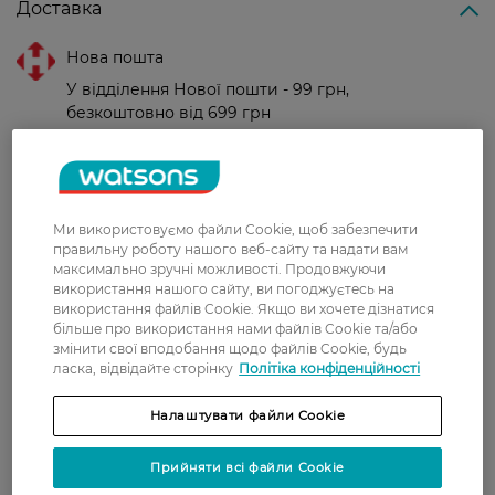
Доставка
Нова пошта
У відділення Нової пошти - 99 грн,
безкоштовно від 699 грн
Укрпошта
Вартість доставки - 79 грн, безкоштовна
доставка від - 599 грн
Ми використовуємо файли Cookie, щоб забезпечити
Забрати сьогодні в магазині Watsons
правильну роботу нашого веб-сайту та надати вам
максимально зручні можливості. Продовжуючи
Вартість доставки - 0 грн
використання нашого сайту, ви погоджуєтесь на
Вартість доставки - 99 грн, безкоштовна доставка від - 699 грн
використання файлів Cookie. Якщо ви хочете дізнатися
Показати більше
більше про використання нами файлів Cookie та/або
змінити свої вподобання щодо файлів Cookie, будь
Оплата
ласка, відвідайте сторінку
Політіка конфіденційності
Оплата карткою
Налаштувати файли Cookie
Післяоплата
Прийняти всі файли Cookie