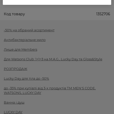
Показати більше
Код товару
1352706
-50% на обраний асортимент
Антибактеріальне мило
Лише для Members
Для Watsons Club: 1+1=3 на M.A.G., Lucky Day та Gloss&Style
РОЗПРОДАЖ
Lucky Day для тіла до -50%
до -35% при купівлі від 3-х продуктів ТМ MEN'S CODE,
WATSONS, LUCKY DAY
Ванна і душ
LUCKY DAY