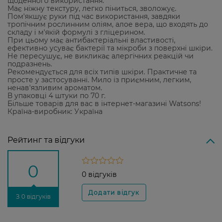
щоденного використання.
Має ніжну текстуру, легко піниться, зволожує.
Пом'якшує руки під час використання, завдяки
тропічним рослинним оліям, алое вера, що входять до
складу і м'якій формулі з гліцерином.
При цьому має антибактеріальні властивості,
ефективно усуває бактерії та мікроби з поверхні шкіри.
Не пересушує, не викликає алергічних реакцій чи
подразнень.
Рекомендується для всіх типів шкіри. Практичне та
просте у застосуванні. Мило із приємним, легким,
ненав'язливим ароматом.
В упаковці 4 штуки по 70 г.
Більше товарів для вас в інтернет-магазині Watsons!
Країна-виробник: Україна
Рейтинг та відгуки
0
0 відгуків
З 0 відгуків