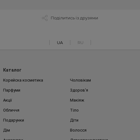
Поділитись із друзями
UA
RU
Каталог
Корейска косметика
Чоловікам
Парфуми
Здоров'я
Акції
Макіяж
Обличчя
Тіло
Подарунки
Діти
Дім
Волосся