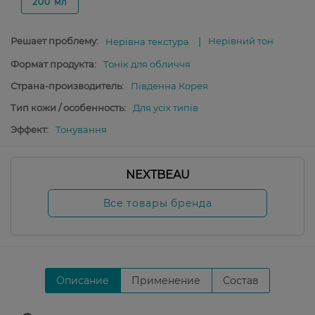
200 мл
Решает проблему:
Нерівний тон
Нерівна текстура
Формат продукта:
Тонік для обличчя
Страна-производитель:
Південна Корея
Тип кожи / особенность:
Для усіх типів
Эффект:
Тонування
NEXTBEAU
Все товары бренда
Описание
Применение
Состав