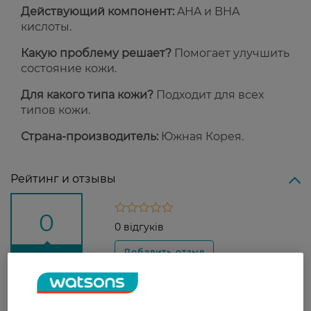
Действующий компонент:
AHA и BHA
кислоты.
Какую проблему решает?
Помогает улучшить
состояние кожи.
Для какого типа кожи?
Подходит для всех
типов кожи.
Страна-производитель:
Южная Корея.
Рейтинг и отзывы
0
0 відгуків
З 0 відгуків
Доставка