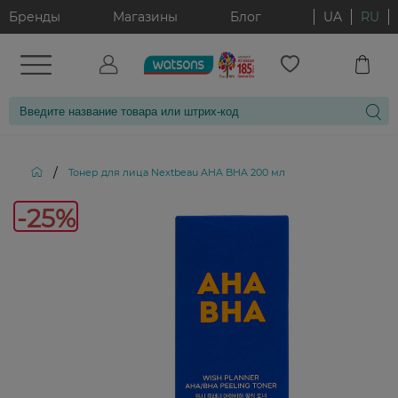
Бренды
Магазины
Блог
UA
RU
/
Тонер для лица Nextbeau AHA BHA 200 мл
-25%