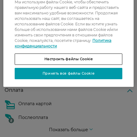
Мы используем файлы Cookie, чтобы обеспечить
правильную работу нашего веб-сайта и предоставить
Новая почта
вам максимально удобные возможности. Продолжая
В отделение Новой почты - 99 грн, бесплатно
использовать наш сайт, вы соглашаетесь на
от 699 грн
использование файлов Cookie. Если вы хотите узнать
больше об использовании нами файлов Cookie и/или
Укрпочта
изменить свои предпочтения в отношении файлов
Cookie, пожалуйста, посетите страницу
Политика
Стоимость доставки – 79 грн, бесплатная
конфиденциальности
доставка от – 599 грн
Настроить файлы Cookie
Забрать сегодня в магазине Watsons
Стоимость доставки – 0 грн
Принять все файлы Cookie
Стоимость доставки – 99 грн, бесплатная доставка от – 699 грн
Показать больше
Оплата
Оплата картой
Послеоплата
Показать больше