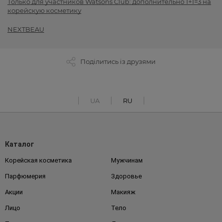
Только для участников Watsons Club: дополнительно 1+1=3 на
корейскую косметику
NEXTBEAU
Поділитись із друзями
UA
RU
Каталог
Корейская косметика
Мужчинам
Парфюмерия
Здоровье
Акции
Макияж
Лицо
Тело