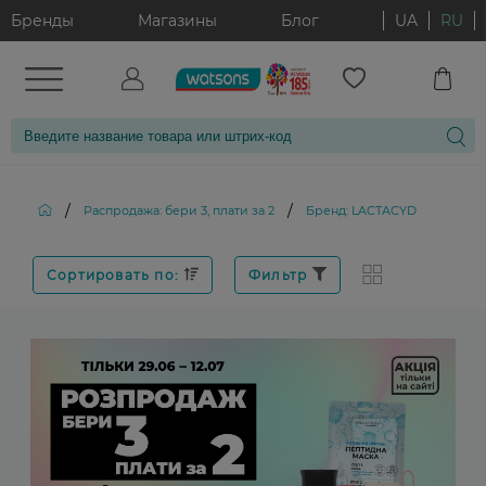
Бренды
Магазины
Блог
UA
RU
/
/
Распродажа: бери 3, плати за 2
Бренд: LACTACYD
Сортировать по:
Фильтр