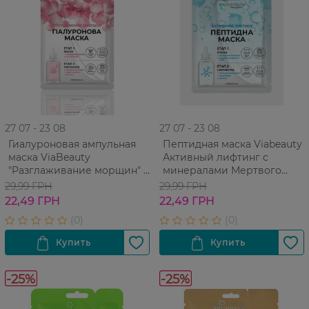
27 07 - 23 08
27 07 - 23 08
Гиалуроновая ампульная
Пептидная маска Viabeauty
маска ViaBeauty
Активный лифтинг с
"Разглаживание морщин" с
минералами Мертвого
маслом розы и
моря и сыворотка с
29,99 ГРН
29,99 ГРН
гиалуроновой кислотой
пептидным комплексом,
22,49 ГРН
22,49 ГРН
коллагеном и
ниацинамидом
-25%
-25%