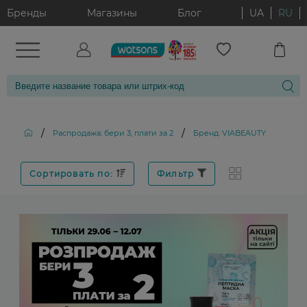
Бренды
Магазины
Блог
UA
RU
/
/
Распродажа: бери 3, плати за 2
Бренд: VIABEAUTY
Сортировать по:
Фильтр