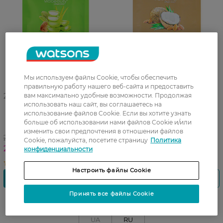
Мы используем файлы Cookie, чтобы обеспечить
правильную работу нашего веб-сайта и предоставить
вам максимально удобные возможности. Продолжая
27 07 - 23 08
27 07 - 23 08
использовать наш сайт, вы соглашаетесь на
Маска для лица и шеи
Маска для лица и шеи
использование файлов Cookie. Если вы хотите узнать
тканевая Аквабаланс Via
тканевая Via Beauty
больше об использовании нами файлов Cookie и/или
Beauty 1 шт
Ультраувлажнение 1 шт
изменить свои предпочтения в отношении файлов
29,99 ГРН
29,99 ГРН
Cookie, пожалуйста, посетите страницу
Политика
22,49 ГРН
22,49 ГРН
конфиденциальности
Настроить файлы Cookie
Принять все файлы Cookie
UA
RU