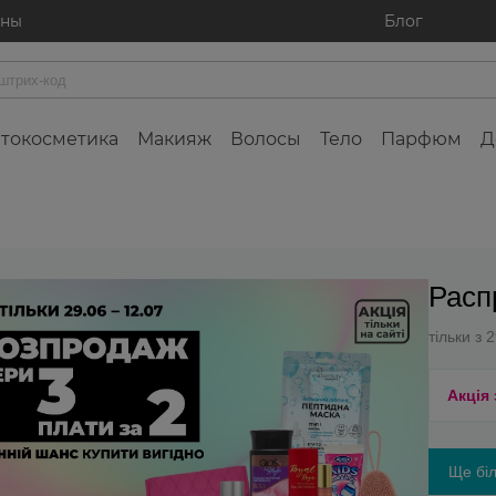
ины
Блог
токосметика
Макияж
Волосы
Тело
Парфюм
Д
Расп
тільки з 
Акція
Ще біл