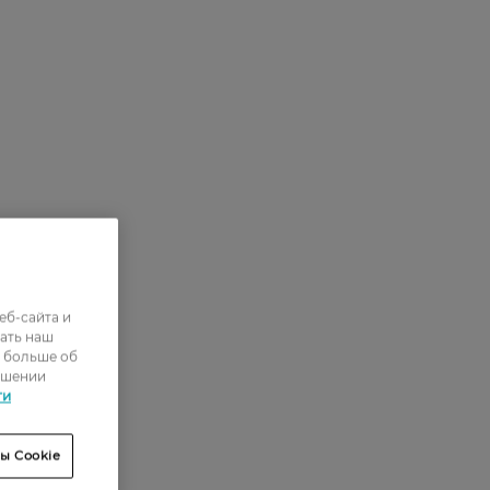
еб-сайта и
ать наш
ь больше об
ошении
ти
ы Cookie