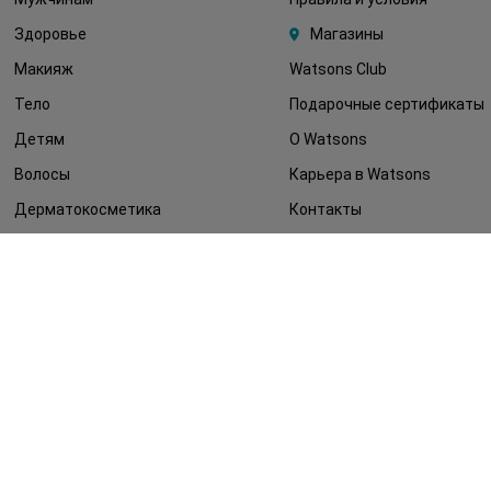
Здоровье
Магазины
Макияж
Watsons Club
Тело
Подарочные сертификаты
Детям
О Watsons
Волосы
Карьера в Watsons
Дерматокосметика
Контакты
Блог
Оплата и доставка
FAQ
Политика
конфиденциальности
Публичная оферта
СМИ о нас
Возврат заказа