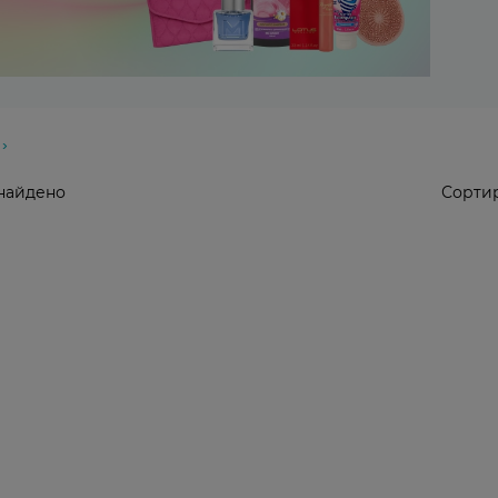
найдено
Сортир