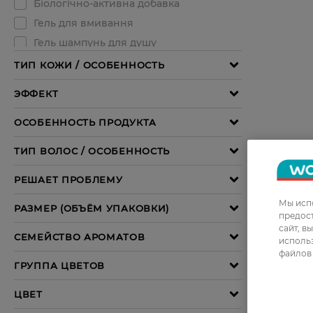
Мы испо
предос
сайт, в
использ
файлов 