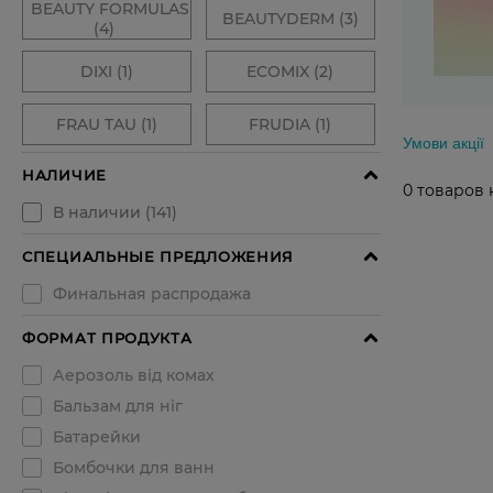
Умови акції
0
товаров 