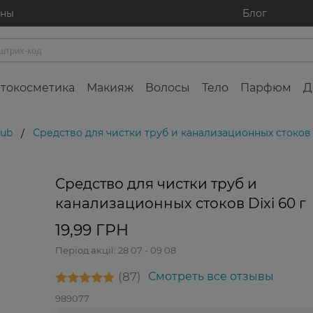
ины
Блог
токосметика
Макияж
Волосы
Тело
Парфюм
Д
lub
Средство для чистки труб и канализационных стоков D
/
Средство для чистки труб и
канализационных стоков Dixi 60 г
19,99 ГРН
Період акції:
28 07 - 09 08
87
Смотреть все отзывы
989077