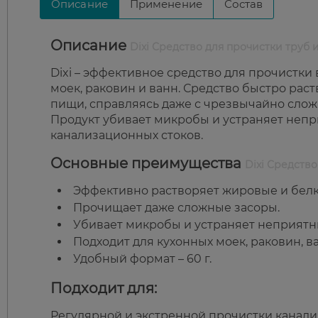
Описание
Применение
Состав
Описание
Dixi Средство для прочистки труб 
Dixi – эффективное средство для прочистки 
моек, раковин и ванн. Средство быстро рас
пищи, справляясь даже с чрезвычайно сло
Продукт убивает микробы и устраняет непр
канализационных стоков.
Основные преимущества
Dixi Средство
Эффективно растворяет жировые и белк
Прочищает даже сложные засоры.
Убивает микробы и устраняет неприятн
Подходит для кухонных моек, раковин, в
Удобный формат – 60 г.
Подходит для:
Регулярной и экстренной прочистки канали