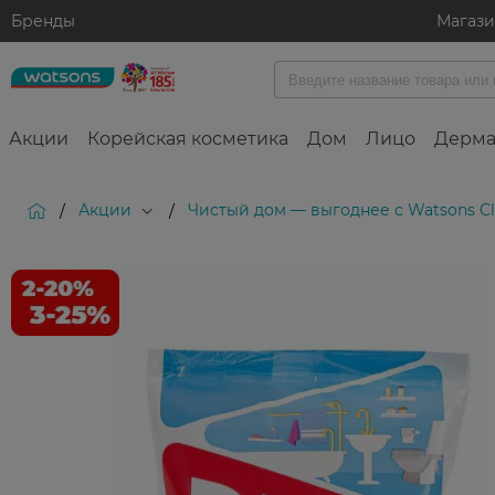
Бренды
Магаз
Акции
Корейская косметика
Дом
Лицо
Дерма
Акции
Чистый дом — выгоднее с Watsons C
/
/