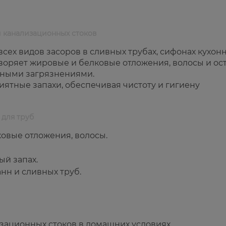
и канализационных стоков
всех видов засоров в сливных трубах, сифонах кухон
творяет жировые и белковые отложения, волосы и ос
жными загрязнениями.
иятные запахи, обеспечивая чистоту и гигиену
 для труб
овые отложения, волосы.
ый запах.
анн и сливных труб.
зационных стоков в домашних условиях.