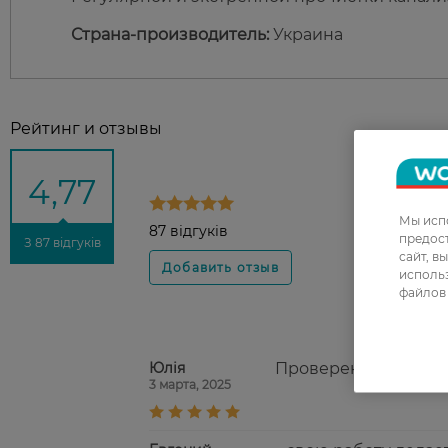
Страна-производитель:
Украина
Рейтинг и отзывы
4,77
Мы испо
87 відгуків
предос
З 87 відгуків
сайт, в
использ
файлов 
Юлія
Проверенное средст
3 марта, 2025