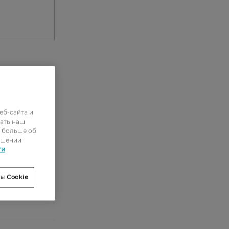
0
1
еб-сайта и
3
ать наш
ь больше об
11
ошении
ти
72
ы Cookie