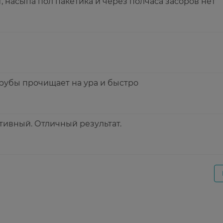
, насыпа пол пакетика и через полчаса засоров нет
рубы прочищает на ура и быстро
тивный. Отличный результат.