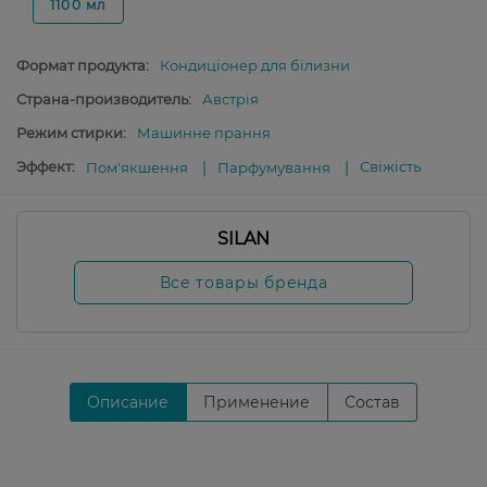
1100 мл
Формат продукта:
Кондиціонер для білизни
Страна-производитель:
Австрія
Режим стирки:
Машинне прання
Эффект:
Свіжість
Пом'якшення
Парфумування
SILAN
Все товары бренда
Описание
Применение
Состав