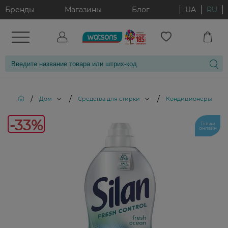
Бренды
Магазины
Блог
UA
RU
/
/
/
Дом
Средства для стирки
Кондиционеры и опо
-33%
Тільки
онлайн