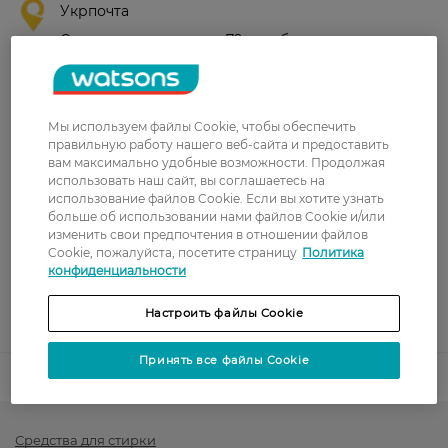
Укрпочта
Стоимость доставки – 79 грн, бесплатная
доставка от – 599 грн
Забрать сегодня в магазине Watsons
Стоимость доставки – 0 грн
Мы используем файлы Cookie, чтобы обеспечить
Стоимость доставки – 99 грн, бесплатная доставка от – 699 грн
правильную работу нашего веб-сайта и предоставить
Показать больше
вам максимально удобные возможности. Продолжая
использовать наш сайт, вы соглашаетесь на
Оплата
использование файлов Cookie. Если вы хотите узнать
больше об использовании нами файлов Cookie и/или
изменить свои предпочтения в отношении файлов
Оплата картой
Cookie, пожалуйста, посетите страницу
Политика
конфиденциальности
Послеоплата
Настроить файлы Cookie
Показать больше
Принять все файлы Cookie
Код товара
1533327
Средства для стирки