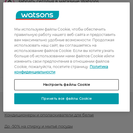
Забрать сегодня в магазине Watsons
Стоимость доставки – 0 грн
Стоимость доставки – 99 грн, бесплатная доставка от – 699 грн
Показать больше
Мы используем файлы Cookie, чтобы обеспечить
Оплата
правильную работу нашего веб-сайта и предоставить
вам максимально удобные возможности. Продолжая
Оплата картой
использовать наш сайт, вы соглашаетесь на
использование файлов Cookie. Если вы хотите узнать
больше об использовании нами файлов Cookie и/или
Послеоплата
изменить свои предпочтения в отношении файлов
Cookie, пожалуйста, посетите страницу
Политика
Показать больше
конфиденциальности
Код товара
1533306
Настроить файлы Cookie
Принять все файлы Cookie
Средства для стирки
Кондиционеры и ополаскиватели для белья
До -50% на стирку и мытьё посуды