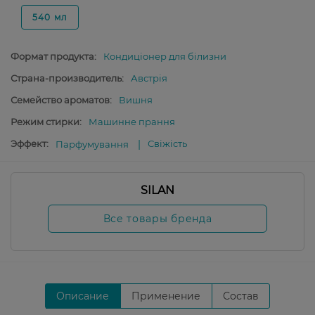
540 мл
Формат продукта:
Кондиціонер для білизни
Страна-производитель:
Австрія
Семейство ароматов:
Вишня
Режим стирки:
Машинне прання
Эффект:
Свіжість
Парфумування
SILAN
Все товары бренда
Описание
Применение
Состав