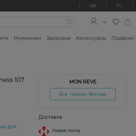
UA
RU
ети
Мужчинам
Здоровье
Аксессуары
Подарки
ess 107
MON REVE
Все товары бренда
Доставка
ым для
Новая почта