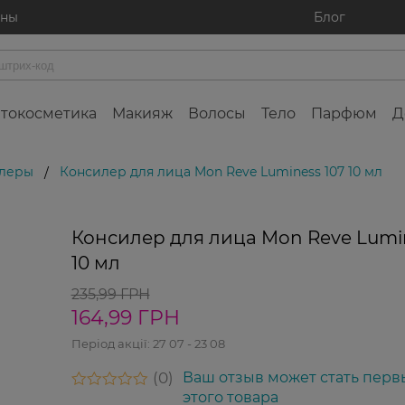
ины
Блог
токосметика
Макияж
Волосы
Тело
Парфюм
Д
леры
Консилер для лица Mon Reve Luminess 107 10 мл
/
-30%
Консилер для лица Mon Reve Lumin
10 мл
235,99 ГРН
164,99 ГРН
Період акції:
27 07 - 23 08
0
Ваш отзыв может стать перв
этого товара