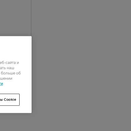
еб-сайта и
0
ать наш
ь больше об
0
ошении
0
ти
0
ы Cookie
0