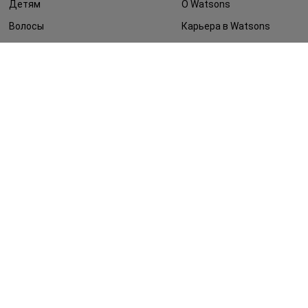
Детям
О Watsons
Волосы
Карьера в Watsons
Дерматокосметика
Контакты
Блог
Оплата и доставка
FAQ
Политика
конфиденциальности
Публичная оферта
СМИ о нас
Возврат заказа
©2014 - 2026. Условия использования сайта