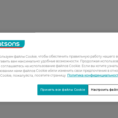
льзуем файлы Cookie, чтобы обеспечить правильную работу нашего в
1
тавить вам максимально удобные возможности. Продолжая использов
ы соглашаетесь на использование файлов Cookie. Если вы хотите узнат
2
овании нами файлов Cookie и/или изменить свои предпочтения в отн
3
Cookie, пожалуйста, посетите страницу
Политика конфиденциальнос
4
Принять все файлы Cookie
Настроить файл
5