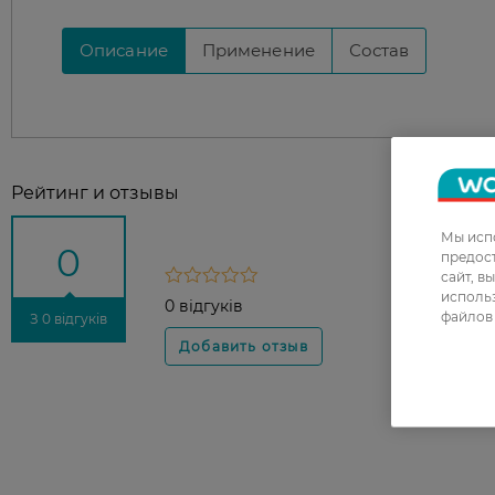
Описание
Применение
Состав
Рейтинг и отзывы
Мы испо
0
предос
сайт, в
использ
0 відгуків
файлов 
З 0 відгуків