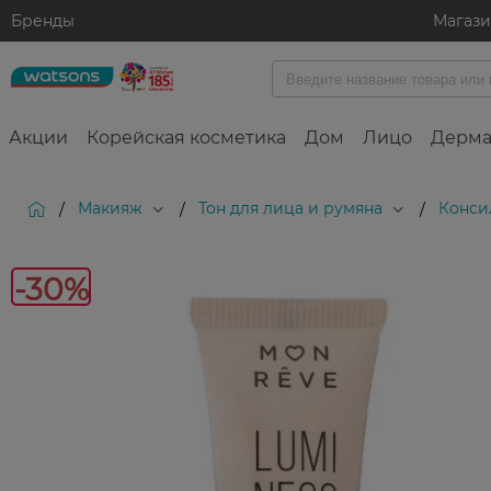
Бренды
Магаз
Акции
Корейская косметика
Дом
Лицо
Дерма
Макияж
Тон для лица и румяна
Конси
/
/
/
-30%