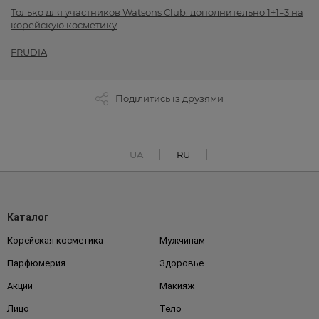
Только для участников Watsons Club: дополнительно 1+1=3 на
корейскую косметику
FRUDIA
Поділитись із друзями
UA
RU
Каталог
Корейская косметика
Мужчинам
Парфюмерия
Здоровье
Акции
Макияж
Лицо
Тело