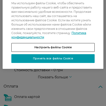
Мы используем файлы Cookie, чтобы обеспечить
правильную работу нашего веб-сайта и предоставить
вам максимально удобные возможности. Продолжая
Доставка
использовать наш сайт, вы соглашаетесь на
использование файлов Cookie. Если вы хотите узнать
Новая почта
больше об использовании нами файлов Cookie и/или
изменить свои предпочтения в отношении файлов
В отделение Новой почты - 99 грн, бесплатно
Cookie, пожалуйста, посетите страницу
Политика
от 699 грн
конфиденциальности
Укрпочта
Настроить файлы Cookie
Стоимость доставки – 79 грн, бесплатная
доставка от – 599 грн
Принять все файлы Cookie
Забрать сегодня в магазине Watsons
Стоимость доставки – 0 грн
Стоимость доставки – 99 грн, бесплатная доставка от – 699 грн
Показать больше
Оплата
Оплата картой