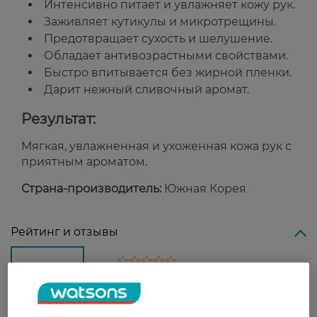
Интенсивно питает и увлажняет кожу рук.
Заживляет кутикулы и микротрещины.
Предотвращает сухость и шелушение.
Обладает антивозрастными свойствами.
Быстро впитывается без жирной пленки.
Дарит нежный сливочный аромат.
Результат:
Мягкая, увлажненная и ухоженная кожа рук с
приятным ароматом.
Страна-производитель:
Южная Корея
Рейтинг и отзывы
0
0 відгуків
З 0 відгуків