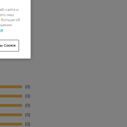
еб-сайта и
ать наш
ь больше об
ошении
ти
ы Cookie
0
0
0
0
0