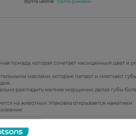
Группа цветов:
Світло-рожевий
ая помада, которая сочетает насыщенный цвет и ух
тельными маслами, которые питают и смягчают губы
дня.
уально разгладить мелкие морщинки, делая губы бол
уется на животных. Упаковка открывается нажатием
ьзовании.
stible Lips