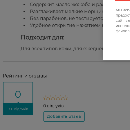
Содержит масло жожоба и растительные
Мы испо
Разглаживает мелкие морщинки на губах
предос
Без парабенов, не тестируется на живот
сайт, в
Удобное открытие нажатием кнопки.
использ
файлов 
Подходит для:
Для всех типов кожи, для ежедневного испо
Рейтинг и отзывы
0
0 відгуків
З 0 відгуків