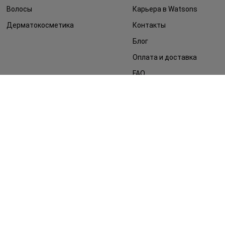
Волосы
Карьера в Watsons
Дерматокосметика
Контакты
Блог
Оплата и доставка
FAQ
Политика
конфиденциальности
Публичная оферта
СМИ о нас
Возврат заказа
©2014 - 2026. Условия использования сайта