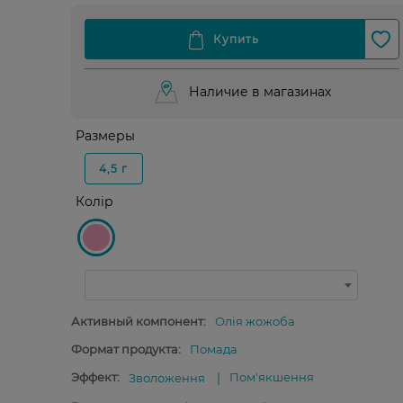
Наличие в магазинах
Размеры
4,5 г
Колір
Активный компонент:
Олія жожоба
Формат продукта:
Помада
Эффект:
Пом'якшення
Зволоження