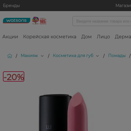
Бренды
Магаз
Акции
Корейская косметика
Дом
Лицо
Дерма
Макияж
Косметика для губ
Помады
/
/
/
/
-20%