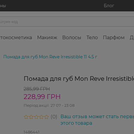
ины
Блог
токосметика
Макияж
Волосы
Тело
Парфюм
Д
Помада для губ Mon Reve Irresistible 11 4.5 г
-20%
Помада для губ Mon Reve Irresistible 
285,99 ГРН
228,99 ГРН
Період акції:
27 07 - 23 08
0
Ваш отзыв может стать перв
этого товара
1486441