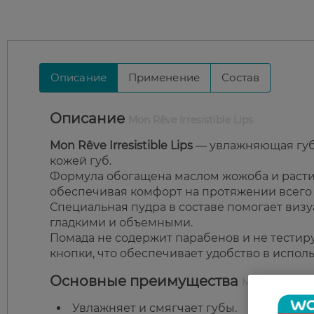
Описание
Применение
Состав
Описание
Mon Rêve Irresistible Lips
Mon Rêve Irresistible Lips
— увлажняющая губн
кожей губ.
Формула обогащена маслом жожоба и расти
обеспечивая комфорт на протяжении всего 
Специальная пудра в составе помогает виз
гладкими и объемными.
Помада не содержит парабенов и не тестир
кнопки, что обеспечивает удобство в испол
Основные преимущества
Mon Rêve Irresi
Увлажняет и смягчает губы.