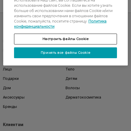
использовать наш сайт, вы соглашаетесь на
использование файлов Cookie. Если вы хотите узнать
UA
RU
больше об использовании нами файлов Cookie и/или
изменить свои предпочтения в отношении файлов
Cookie, пожалуйста, посетите страницу
Политика
конфиденциальности
Каталог
Настроить файлы Cookie
Корейская косметика
Мужчинам
Парфюмерия
Здоровье
Принять все файлы Cookie
Акции
Макияж
Лицо
Тело
Подарки
Детям
Дом
Волосы
Аксессуары
Дерматокосметика
Бренды
Клиентам