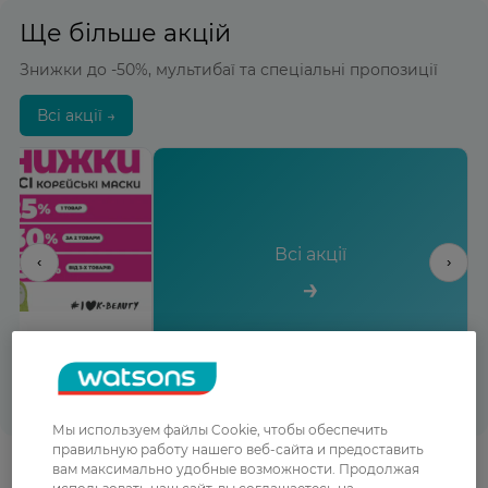
Ще більше акцій
Знижки до -50%, мультибаї та спеціальні пропозиції
Всі акції →
Всі акції
‹
›
→
льше береш -
Мы используем файлы Cookie, чтобы обеспечить
правильную работу нашего веб-сайта и предоставить
вам максимально удобные возможности. Продолжая