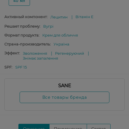
40 мл
Активный компонент:
Вітамін E
Лецитин
Решает проблему:
Вугрі
Формат продукта:
Крем для обличчя
Страна-производитель:
Україна
Эффект:
Зволоження
Регенеруючий
Знімає запалення
SPF:
SPF 15
SANE
Все товары бренда