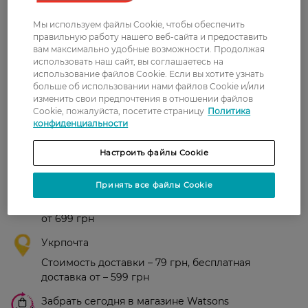
Мы используем файлы Cookie, чтобы обеспечить
Рейтинг и отзывы
правильную работу нашего веб-сайта и предоставить
вам максимально удобные возможности. Продолжая
использовать наш сайт, вы соглашаетесь на
0
использование файлов Cookie. Если вы хотите узнать
0 відгуків
больше об использовании нами файлов Cookie и/или
изменить свои предпочтения в отношении файлов
Cookie, пожалуйста, посетите страницу
Политика
З 0 відгуків
конфиденциальности
Доставка
Настроить файлы Cookie
Новая почта
Принять все файлы Cookie
В отделение Новой почты - 99 грн, бесплатно
от 699 грн
Укрпочта
Стоимость доставки – 79 грн, бесплатная
доставка от – 599 грн
Забрать сегодня в магазине Watsons