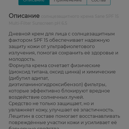
Описание
Применение
Состав
Описание
солнцезащитного крема Sane SPF 15
Multi-Filter Sunscreen pH 6.5
Дневной крем для лица с солнцезащитным
фактором SPF 15 обеспечивает надежную
защиту кожи от ультрафиолетового
излучения, помогая сохранить её здоровье и
молодость.
Формула крема сочетает физические
(диоксид титана, оксид цинка) и химические
(дибутил адипат,
диэтиламиногидроксибензол) фильтры,
которые эффективно блокируют вредное
воздействие солнечных лучей.
Средство не только защищает, но и
увлажняет кожу, улучшает её эластичность.
Лецитин в составе помогает восстанавливать
повреждённые участки кожи и усиливает её
барьерные свойства.