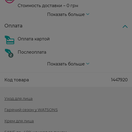
Стоимость доставки – 0 грн
Стоимость доставки – 99 грн, бесплатная доставка от – 699 грн
Показать больше
Оплата
Оплата картой
Послеоплата
Показать больше
Код товара
1447920
Уход для лица
Гарячий сезон у WATSONS
Крем для лица