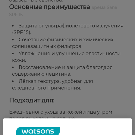
Основные преимущества
крема Sane
SPF 15
Защита от ультрафиолетового излучения
(SPF 15).
Сочетание физических и химических
солнцезащитных фильтров.
Увлажнение и улучшение эластичности
кожи.
Восстановление и защита благодаря
содержанию лецитина.
Лёгкая текстура, удобная для
ежедневного применения.
Подходит для:
Ежедневного ухода за кожей лица утром
перед выходом на солнце.
Для всех типов кожи.
Страна-производитель:
Украина