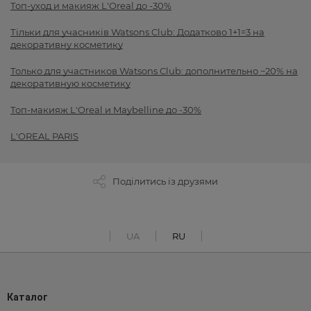
Топ-уход и макияж L'Oreal до -30%
Тільки для учасників Watsons Club: Додатково 1+1=3 на
декоративну косметику
Только для участников Watsons Club: дополнительно −20% на
декоративную косметику
Топ-макияж L'Oreal и Maybelline до -30%
L'OREAL PARIS
Поділитись із друзями
UA
RU
Каталог