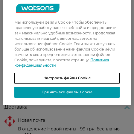
Наталья
Любимая тушь, брови выглядят
18 августа, 2021
ухоженными, как после покраски в
салоне
Мы используем файлы Cookie, чтобы обеспечить
правильную работу нашего веб-сайта и предоставить
Христина
Непогана туш для брів, фіксує і
вам максимально удобные возможности. Продолжая
2 июля, 2021
промальовує волоски
использовать наш сайт, вы соглашаетесь на
использование файлов Cookie. Если вы хотите узнать
больше об использовании нами файлов Cookie и/или
изменить свои предпочтения в отношении файлов
Александра
не розмазується, не набирає багато
Cookie, пожалуйста, посетите страницу
Политика
1 июля, 2021
фарби на щіточку
конфиденциальности
Настроить файлы Cookie
Показати ще
Принять все файлы Cookie
Доставка
Новая почта
В отделение Новой почты - 99 грн, бесплатно