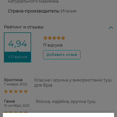
натурального макияжа.
Страна-производитель:
Италия
Рейтинг и отзывы
4,94
17 відгуків
З 17 відгуків
Христина
Класна і зручна у використанні туш
7 января, 2022
для брів
Ганна
Якісна, надійна, зручна туш.
15 октября, 2021