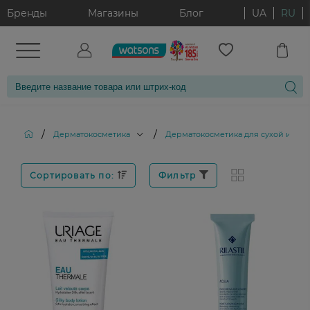
Бренды
Магазины
Блог
UA
RU
/
/
Дерматокосметика
Дерматокосметика для сухой и ато
Сортировать по:
Фильтр