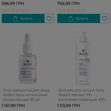
мл
596,99 ГРН
765,99 ГРН
Гель-сыворотка для лица
Бальзам для лица и тела
Rilastil Aqua интенсивно
Rilastil Xerolact РО
увлажняющая 30 мл
восстанавливающий 400
мл
1 161,99 ГРН
1 113,99 ГРН