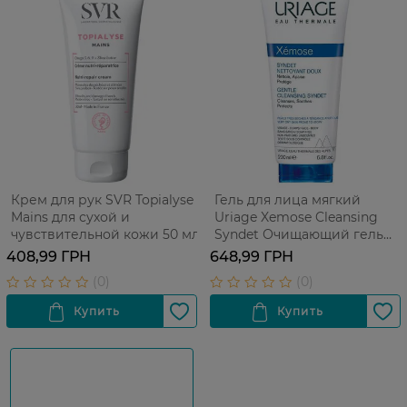
Крем для рук SVR Topialyse
Гель для лица мягкий
Mains для сухой и
Uriage Xemose Cleansing
чувствительной кожи 50 мл
Syndet Очищающий гель
для лица 200 мл
408,99 ГРН
648,99 ГРН