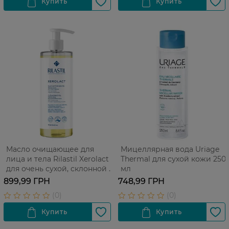
Масло очищающее для
Мицеллярная вода Uriage
лица и тела Rilastil Xerolact
Thermal для сухой кожи 250
для очень сухой, склонной к
мл
раздражениям и атопии
899,99 ГРН
748,99 ГРН
кожи 750 мл