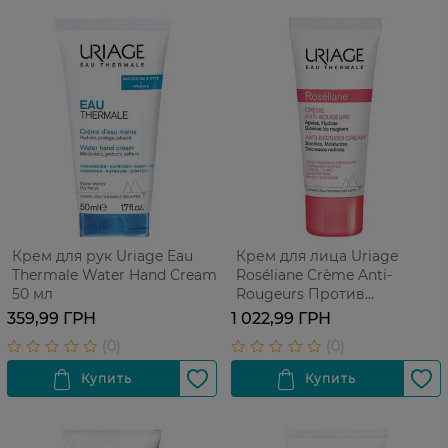
Крем для рук Uriage Eau
Крем для лица Uriage
Thermale Water Hand Cream
Roséliane Crème Anti-
50 мл
Rougeurs Против
покраснений 40 мл
359,99 ГРН
1 022,99 ГРН