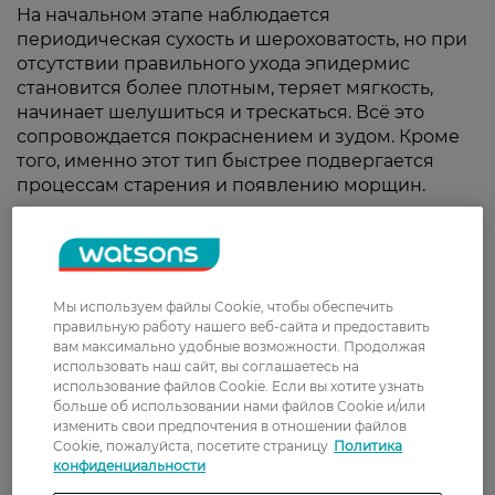
На начальном этапе наблюдается
периодическая сухость и шероховатость, но при
отсутствии правильного ухода эпидермис
становится более плотным, теряет мягкость,
начинает шелушиться и трескаться. Всё это
сопровождается покраснением и зудом. Кроме
того, именно этот тип быстрее подвергается
процессам старения и появлению морщин.
Часто решить проблему невозможно обычными
косметическими средствами, и требуется
лечебная косметика для сухой кожи лица. С
помощью специальных формул обеспечивается
Мы используем файлы Cookie, чтобы обеспечить
комплексный уход, включающий:
правильную работу нашего веб-сайта и предоставить
вам максимально удобные возможности. Продолжая
очищение;
использовать наш сайт, вы соглашаетесь на
отшелушивание;
использование файлов Cookie. Если вы хотите узнать
тонизирование;
больше об использовании нами файлов Cookie и/или
увлажнение;
изменить свои предпочтения в отношении файлов
дополнительное питание.
Cookie, пожалуйста, посетите страницу
Политика
конфиденциальности
Средства рекомендуется выбирать из категории