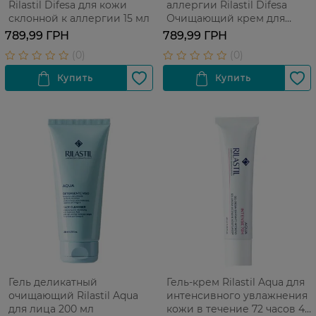
Rilastil Difesa для кожи
аллергии Rilastil Difesa
склонной к аллергии 15 мл
Очищающий крем для
кожи склонной к аллергии
789,99 ГРН
789,99 ГРН
200 мл
Гель деликатный
Гель-крем Rilastil Aqua для
очищающий Rilastil Aqua
интенсивного увлажнения
для лица 200 мл
кожи в течение 72 часов 40