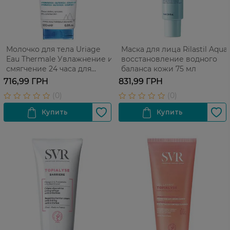
Молочко для тела Uriage
Маска для лица Rilastil Aqua
Eau Thermale Увлажнение и
восстановление водного
смягчение 24 часа для
баланса кожи 75 мл
сухой кожи 200 мл
716,99 ГРН
831,99 ГРН