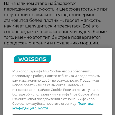
На начальном этапе наблюдается
периодическая сухость и шероховатость, но при
отсутствии правильного ухода эпидермис
становится более плотным, теряет мягкость,
начинает шелушиться и трескаться. Всё это
сопровождается покраснением и зудом. Кроме
того, именно этот тип быстрее подвергается
процессам старения и появлению морщин.
Часто решить проблему невозможно обычными
косметическими средствами, и требуется
лечебная косметика для сухой кожи лица. С
помощью специальных формул обеспечивается
Мы используем файлы Cookie, чтобы обеспечить
комплексный уход, включающий:
правильную работу нашего веб-сайта и предоставить
вам максимально удобные возможности. Продолжая
очищение;
использовать наш сайт, вы соглашаетесь на
отшелушивание;
использование файлов Cookie. Если вы хотите узнать
тонизирование;
больше об использовании нами файлов Cookie и/или
увлажнение;
изменить свои предпочтения в отношении файлов
дополнительное питание.
Cookie, пожалуйста, посетите страницу
Политика
конфиденциальности
Средства рекомендуется выбирать из категории