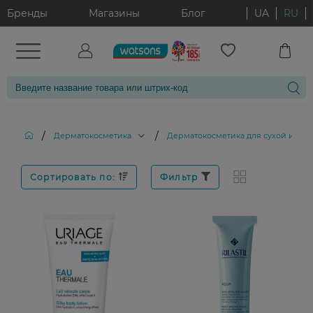
Бренды
Магазины
Блог
UA
RU
/
/
Дерматокосметика
Дерматокосметика для сухой и ато
Сортировать по:
Фильтр