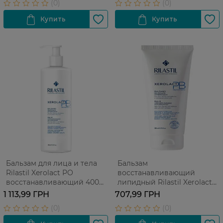
Бальзам для лица и тела
Бальзам
Rilastil Xerolact РО
восстанавливающий
восстанавливающий 400
липидный Rilastil Xerolact
мл
для сухой, чувствительной
1 113,99 ГРН
707,99 ГРН
и склонной к зуду и атопии
кожи лица и тела 200 мл