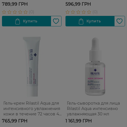
кожи склонной к аллергии
789,99 ГРН
596,99 ГРН
200 мл
Гель-крем Rilastil Aqua для
Гель-сыворотка для лица
интенсивного увлажнения
Rilastil Aqua интенсивно
кожи в течение 72 часов 40
увлажняющая 30 мл
мл
765,99 ГРН
1 161,99 ГРН