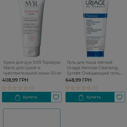
Крем для рук SVR Topialyse
Гель для лица мягкий
Mains для сухой и
Uriage Xemose Cleansing
чувствительной кожи 50 мл
Syndet Очищающий гель
для лица 200 мл
408,99 ГРН
648,99 ГРН