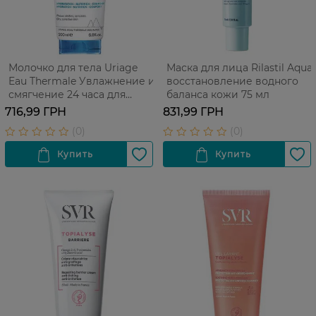
Молочко для тела Uriage
Маска для лица Rilastil Aqua
Eau Thermale Увлажнение и
восстановление водного
смягчение 24 часа для
баланса кожи 75 мл
сухой кожи 200 мл
716,99 ГРН
831,99 ГРН