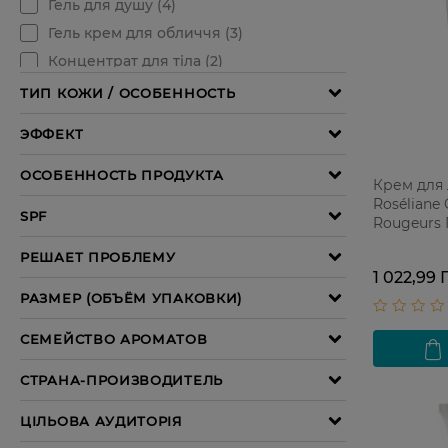
Крем для 
Roséliane 
Rougeurs
покрасне
1 022,99 