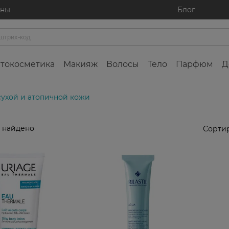
ины
Блог
токосметика
Макияж
Волосы
Тело
Парфюм
Д
сухой и атопичной кожи
 найдено
Сортир