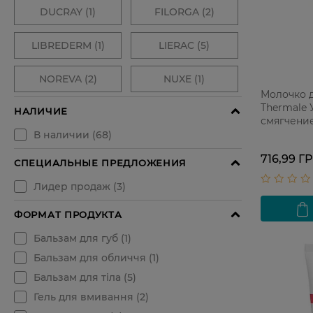
Молочко д
Thermale
смягчение
кожи 200
716,99 Г