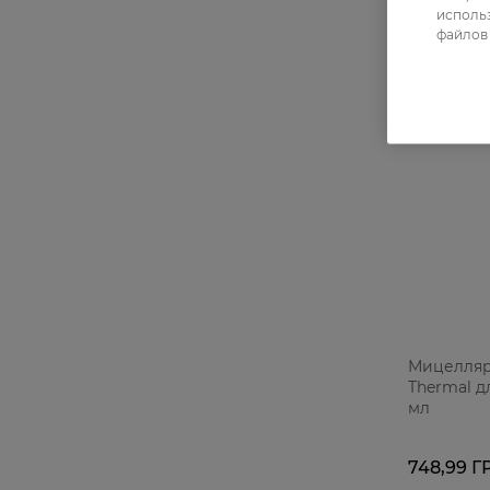
использ
файлов 
Мицелляр
Thermal д
мл
748,99 Г