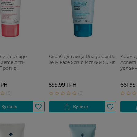
лица Uriage
Скраб для лица Uriage Gentle
Крем дл
Crème Anti-
Jelly Face Scrub Мягкий 50 мл
Acnesti
 Против
увлаж
ний 40 мл
ГРН
599,99 ГРН
661,99