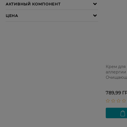
Крем для 
аллергии R
Очищающи
склонной 
789,99 Г