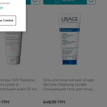
ошении
ти
ы Cookie
ля рук SVR Topialyse
Гель для лица мягкий Uriage
ля сухой и
Xemose Cleansing Syndet
ительной кожи 50 мл
Очищающий гель для лица
200 мл
9 ГРН
648,99 ГРН