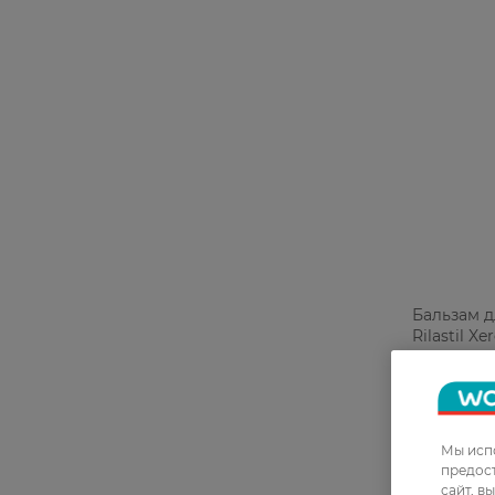
Бальзам д
Rilastil Xe
восстана
1 113,99 
Мы испо
предос
сайт, в