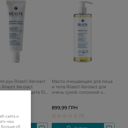
я рук Rilastil Xerolact
Масло очищающее для лица
 Rilastil Xerolact
и тела Rilastil Xerolact для
новление и защита 100
очень сухой, склонной к
раздражениям и атопии
кожи 750 мл
9 ГРН
899,99 ГРН
еб-сайта и
ать наш
ь больше об