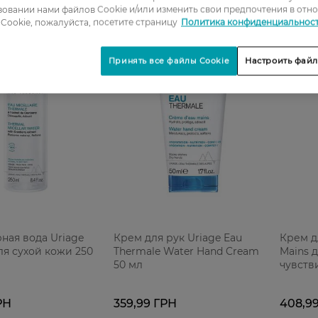
овании нами файлов Cookie и/или изменить свои предпочтения в отн
Cookie, пожалуйста, посетите страницу
Политика конфиденциальнос
Принять все файлы Cookie
Настроить файл
ная вода Uriage
Крем для рук Uriage Eau
Крем д
ля сухой кожи 250
Thermale Water Hand Cream
Mains д
50 мл
чувств
РН
359,99 ГРН
408,9