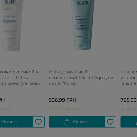
кожи склонной к
Гель деликатный
Гель-кр
ilastil Difesa
очищающий Rilastil Aqua для
интенс
й крем для кожи
лица 200 мл
кожи в
к аллергии 200 мл
мл
РН
596,99 ГРН
765,99