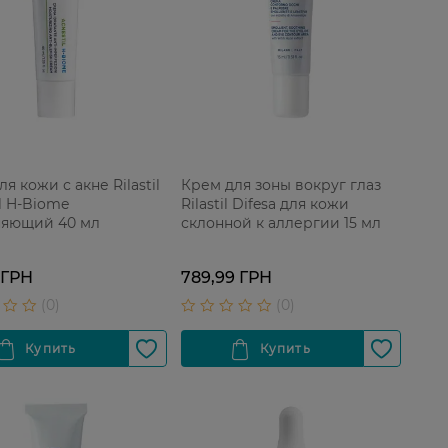
я кожи с акне Rilastil
Крем для зоны вокруг глаз
l H-Biome
Rilastil Difesa для кожи
няющий 40 мл
склонной к аллергии 15 мл
 ГРН
789,99 ГРН