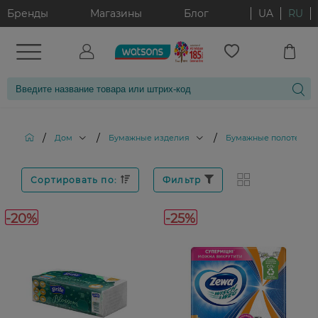
Бренды
Магазины
Блог
UA
RU
/
/
/
Дом
Бумажные изделия
Бумажные полотенца
Сортировать по:
Фильтр
-20%
-25%