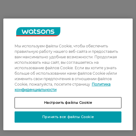
Мы используем файлы Cookie, чтобы обеспечить
правильную работу нашего веб-сайта и предоставить
В жилых и общественных помещениях часто
вам максимально удобные возможности. Продолжая
используются полотенца бумажные 2 х
использовать наш сайт, вы соглашаетесь на
использование файлов Cookie. Если вы хотите узнать
слойные — для гигиены рук и поддержания
больше об использовании нами файлов Cookie и/или
порядка. Мягкими, экологичными
изменить свои предпочтения в отношении файлов
одноразовыми полотенцами удобно и
Cookie, пожалуйста, посетите страницу
Политика
безопасно вытирать руки после мытья в
конфиденциальности
общественных местах, а дома эти изделия
можно использовать для удаления пятен и
Настроить файлы Cookie
пролитых жидкостей с поверхностей.
Принять все файлы Cookie