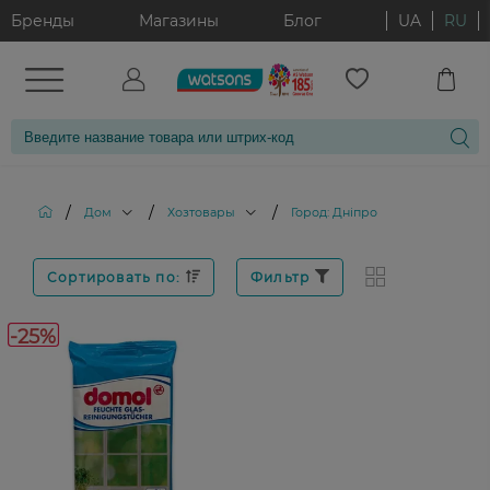
Бренды
Магазины
Блог
UA
RU
/
/
/
Дом
Хозтовары
Город: Дніпро
Сортировать по:
Фильтр
-25%