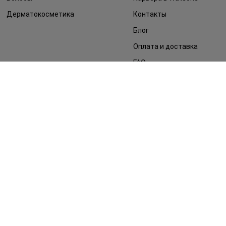
Дерматокосметика
Контакты
Блог
Оплата и доставка
FAQ
Политика
конфиденциальности
Публичная оферта
СМИ о нас
Возврат заказа
©2014 - 2026. Условия использования сайта