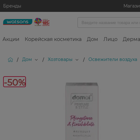
Бренды
Магаз
Акции
Корейская косметика
Дом
Лицо
Дерма
Дом
Хозтовары
Освежители воздуха
/
/
/
-5
-50%