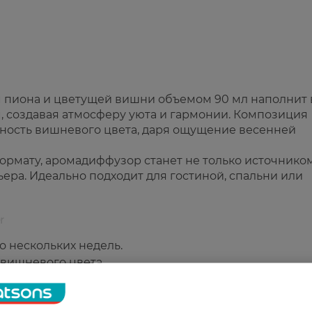
 пиона и цветущей вишни объемом 90 мл наполнит
 создавая атмосферу уюта и гармонии. Композиция
нность вишневого цвета, даря ощущение весенней
ормату, аромадиффузор станет не только источнико
ера. Идеально подходит для гостиной, спальни или
r
 нескольких недель.
вишневого цвета.
 доме.
ер.