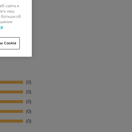
еб-сайта и
ать наш
ь больше об
ошении
ти
ы Cookie
0
0
0
0
0