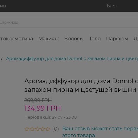
ины
Блог
токосметика
Макияж
Волосы
Тело
Парфюм
Д
Аромадиффузор для дома Domol с запахом пиона и цве
/
0%
Аромадиффузор для дома Domol 
запахом пиона и цветущей вишни 
269,99 ГРН
134,99 ГРН
Період акції:
27 07 - 23 08
0
Ваш отзыв может стать перв
этого товара