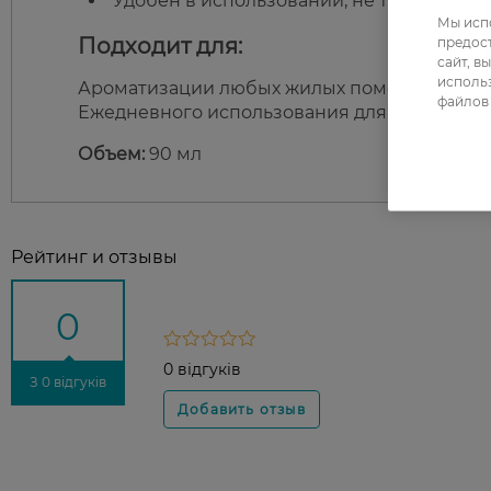
Удобен в использовании, не требует эле
Мы испо
Подходит для:
предос
сайт, в
использ
Ароматизации любых жилых помещений.
файлов 
Ежедневного использования для создания 
Объем:
90 мл
Рейтинг и отзывы
0
0 відгуків
З 0 відгуків