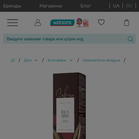
Бренды
Магазины
Блог
UA
RU
/
/
/
/
Дом
Хозтовары
Освежители воздуха
Арома