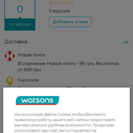
0
0 відгуків
З 0 відгуків
Доставка
Новая почта
В отделение Новой почты - 99 грн, бесплатно
от 699 грн
Укрпочта
Стоимость доставки – 79 грн, бесплатная
доставка от – 599 грн
Забрать сегодня в магазине Watsons
Стоимость доставки – 0 грн
Мы используем файлы Cookie, чтобы обеспечить
Стоимость доставки – 99 грн, бесплатная доставка от – 699 грн
правильную работу нашего веб-сайта и предоставить
Показать больше
вам максимально удобные возможности. Продолжая
использовать наш сайт, вы соглашаетесь на