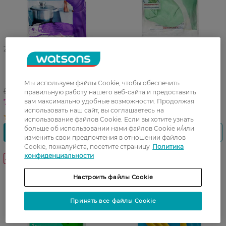
27 07 - 23 08
27 07 - 23 08
Перчатки хозяйственные L
Хозяйственные перчатки
Flink&Sauber Extra Robust 1
Extra Soft FLINK&SAUBER
пара
размер M
Мы используем файлы Cookie, чтобы обеспечить
89,99 ГРН
59,99 ГРН
правильную работу нашего веб-сайта и предоставить
71,99 ГРН
вам максимально удобные возможности. Продолжая
50,99 ГРН
использовать наш сайт, вы соглашаетесь на
использование файлов Cookie. Если вы хотите узнать
больше об использовании нами файлов Cookie и/или
изменить свои предпочтения в отношении файлов
Cookie, пожалуйста, посетите страницу
Политика
конфиденциальности
-25%
Настроить файлы Cookie
Принять все файлы Cookie