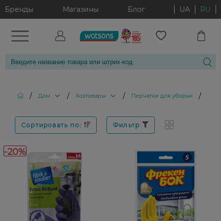
Бренды
Магазины
Блог
UA
RU
/
/
/
/
Дом
Хозтовары
Перчатки для уборки
Форм
Сортировать по:
Фильтр
-20%