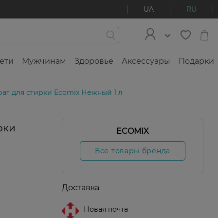
UA
RU
ети
Мужчинам
Здоровье
Аксессуары
Подарки
ат для стирки Ecomix Нежный 1 л
рки
ECOMIX
р
Лидер
аж
продаж
Все товары бренда
Доставка
Новая почта