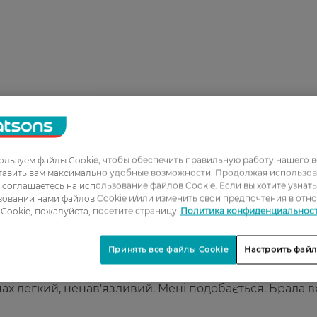
1
2
льзуем файлы Cookie, чтобы обеспечить правильную работу нашего в
тавить вам максимально удобные возможности. Продолжая использов
3
ы соглашаетесь на использование файлов Cookie. Если вы хотите узнат
овании нами файлов Cookie и/или изменить свои предпочтения в отн
4
Cookie, пожалуйста, посетите страницу
Политика конфиденциальнос
5
Принять все файлы Cookie
Настроить файл
шинку, щоб забезпечити ефект антистатика, коли пе
пах легкий, ненав'язливий. Мені подобається. Брала 