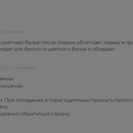
x «Нежный»
мягчает бельё после стирки, облегчает глажку и пр
одит для белого и цветного белья и обладает
Ecomix «Нежный»
шечки.
крышечки.
ми. При попадании в глаза тщательно промыть прото
ачу.
едленно обратиться к врачу.