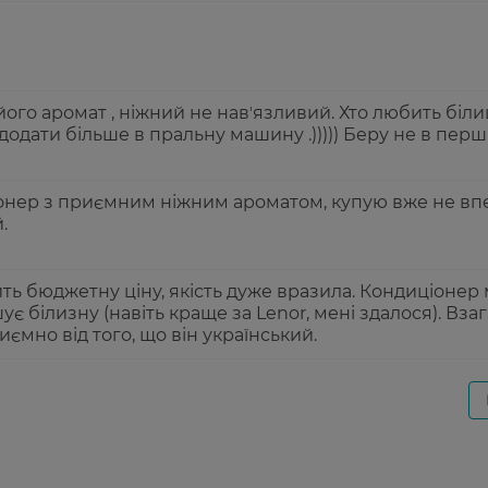
його аромат , ніжний не навʼязливий. Хто любить біл
одати більше в пральну машину .))))) Беру не в перш
онер з приємним ніжним ароматом, купую вже не вп
.
ь бюджетну ціну, якість дуже вразила. Кондиціонер
ує білизну (навіть краще за Lenor, мені здалося). Взаг
ємно від того, що він український.