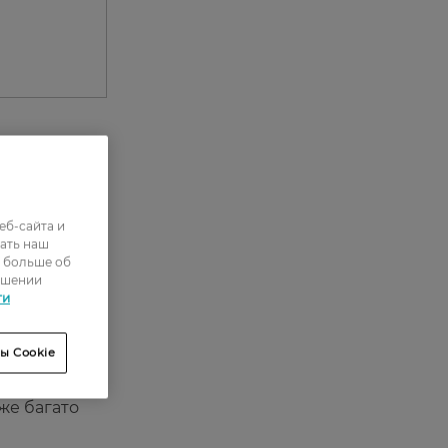
0
0
еб-сайта и
ать наш
5
ь больше об
ошении
7
ти
55
ы Cookie
ру
вже багато