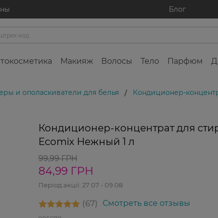
ины
Блог
токосметика
Макияж
Волосы
Тело
Парфюм
Д
ры и ополаскиватели для белья
Кондиционер-концентр
/
Кондиционер-концентрат для сти
Лиде
прод
Ecomix Нежный 1 л
99,99 ГРН
84,99 ГРН
Період акції:
27 07 - 09 08
67
Смотреть все отзывы