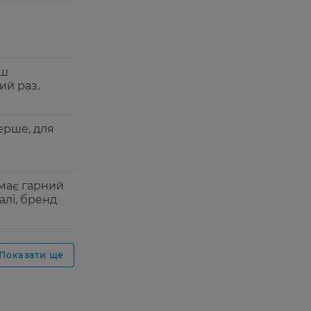
иш
ий раз.
ерше, для
 має гарний
алі, бренд
Показати ще