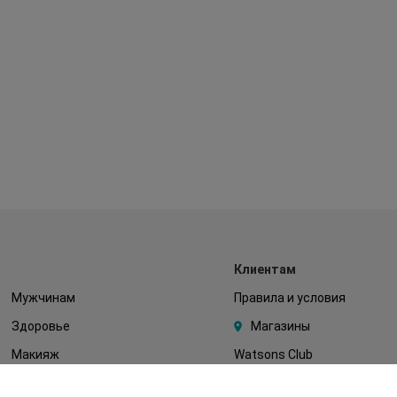
Клиентам
Мужчинам
Правила и условия
Здоровье
Магазины
Макияж
Watsons Club
Тело
Подарочные сертификаты