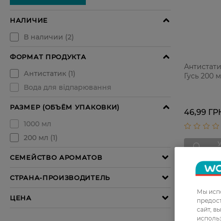
Антистат
Гусь 200 
46,99 ГР
Мы испо
предос
сайт, в
использ