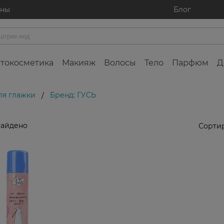
ины
Блог
токосметика
Макияж
Волосы
Тело
Парфюм
Д
ля глажки
Бренд: ГУСЬ
/
найдено
Сортир