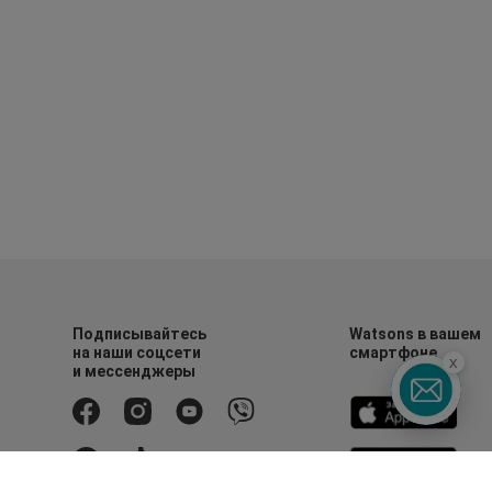
Подписывайтесь
Watsons в вашем
на наши соцсети
смартфоне
x
и мессенджеры