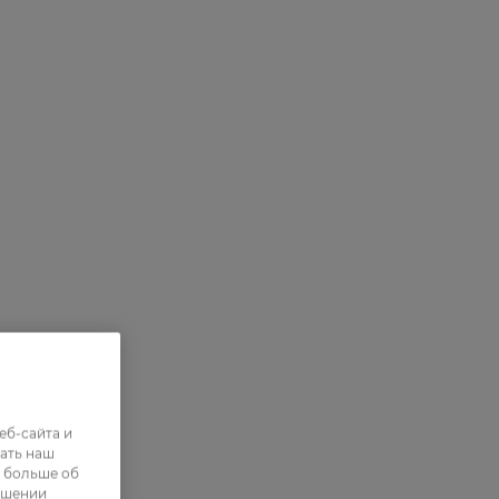
еб-сайта и
ать наш
ь больше об
ошении