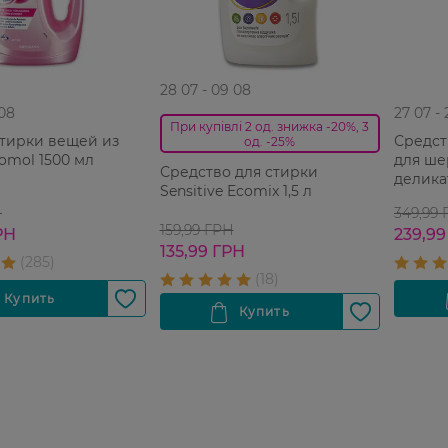
28 07 - 09 08
 08
27 07 -
При купівлі 2 од. знижка -20%, 3
стирки вещей из
Средст
од. -25%
omol 1500 мл
для ше
Средство для стирки
делика
Sensitive Ecomix 1,5 л
Н
349,99
159,99 ГРН
РН
239,99
135,99 ГРН