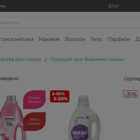
ины
Блог
токосметика
Макияж
Волосы
Тело
Парфюм
Д
дства для стирки
Подходит для: Вовняних тканин
/
найдено
Сортир
-31%
Лидер
продаж
Мега
скидки