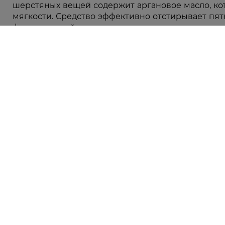
шерстяных вещей содержит аргановое масло, ко
мягкости. Средство эффективно отстирывает пят
форму вещей, защищает волокна от поврежд
цветной и детской одежды.
Каталог
Корейская косметика
Горячая линия
Парфюмерия
0 800 300 333
Акции
Лицо
З 9:00 до 19:00
Без выходных