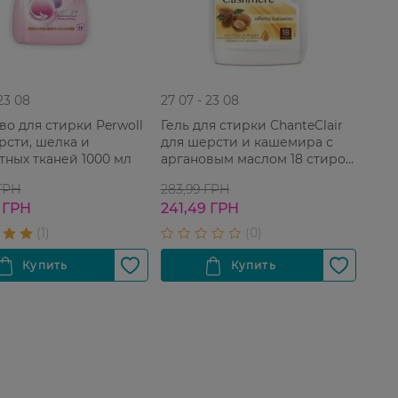
 23 08
27 07 - 23 08
во для стирки Perwoll
Гель для стирки ChanteClair
рсти, шелка и
для шерсти и кашемира с
тных тканей 1000 мл
аргановым маслом 18 стирок
900 мл
 ГРН
283,99 ГРН
 ГРН
241,49 ГРН