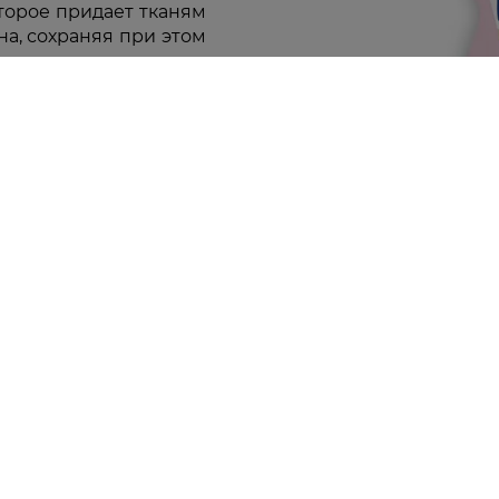
торое придает тканям
на, сохраняя при этом
ения, подходит для
Клиентам
Мужчинам
Правила и условия
Здоровье
Магазины
Макияж
Watsons Club
Тело
Подарочные сертификаты