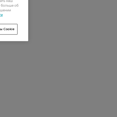
ать наш
ь больше об
ошении
ти
ы Cookie