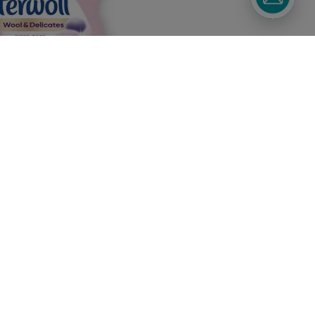
Подписывайтесь
Watsons в вашем
на наши соцсети
смартфоне
и мессенджеры