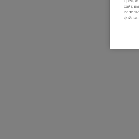
предос
сайт, в
использ
файлов 