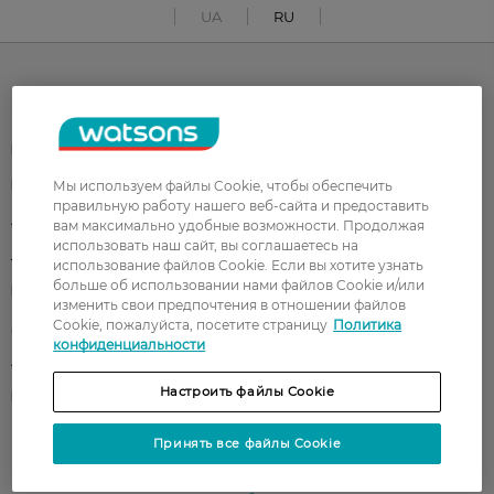
UA
RU
Каталог
Корейская косметика
Мужчинам
Парфюмерия
Здоровье
Мы используем файлы Cookie, чтобы обеспечить
правильную работу нашего веб-сайта и предоставить
Акции
Макияж
вам максимально удобные возможности. Продолжая
использовать наш сайт, вы соглашаетесь на
Лицо
Тело
использование файлов Cookie. Если вы хотите узнать
больше об использовании нами файлов Cookie и/или
Подарки
Детям
изменить свои предпочтения в отношении файлов
Cookie, пожалуйста, посетите страницу
Политика
Дом
Волосы
конфиденциальности
Аксессуары
Дерматокосметика
Настроить файлы Cookie
Бренды
Принять все файлы Cookie
Клиентам