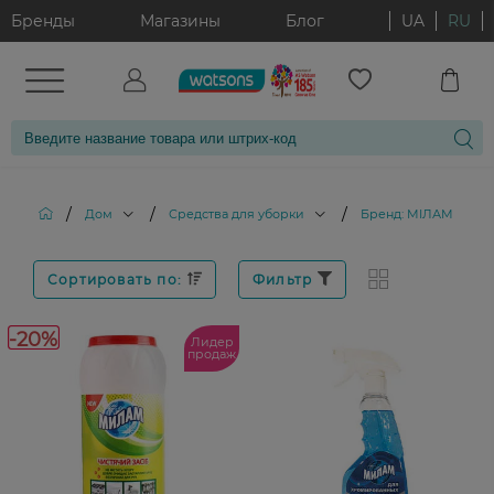
Бренды
Магазины
Блог
UA
RU
/
/
/
Дом
Средства для уборки
Бренд: МІЛАМ
Сортировать по:
Фильтр
-20%
Лидер
продаж