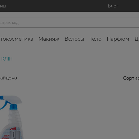
ины
Блог
токосметика
Макияж
Волосы
Тело
Парфюм
Д
 КЛІН
найдено
Сортир