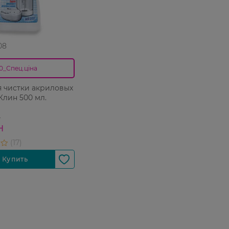
08
0_Спец.ціна
я чистки акриловых
Клин 500 мл.
Н
Н