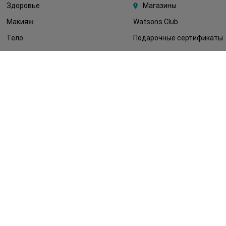
Здоровье
Магазины
Макияж
Watsons Club
Тело
Подарочные сертификаты
Детям
О Watsons
Волосы
Карьера в Watsons
Дерматокосметика
Контакты
Блог
Оплата и доставка
FAQ
Политика
конфиденциальности
Публичная оферта
СМИ о нас
Возврат заказа