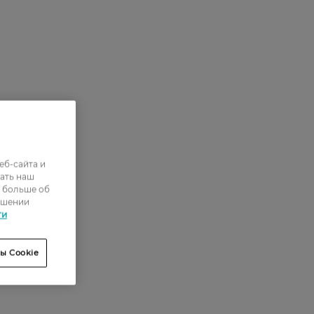
еб-сайта и
ать наш
ь больше об
ошении
ти
ы Cookie