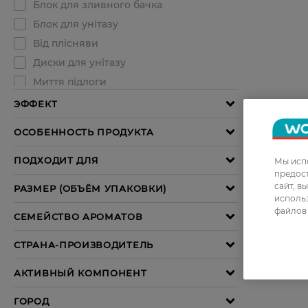
Мы испо
предос
сайт, в
использ
файлов 