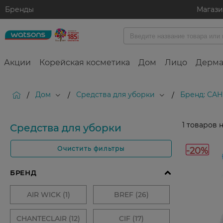
Бренды
Магаз
Акции
Корейская косметика
Дом
Лицо
Дерма
Дом
Средства для уборки
Бренд: САН
/
/
/
1
товаров 
Средства для уборки
-20%
Очистить фильтры