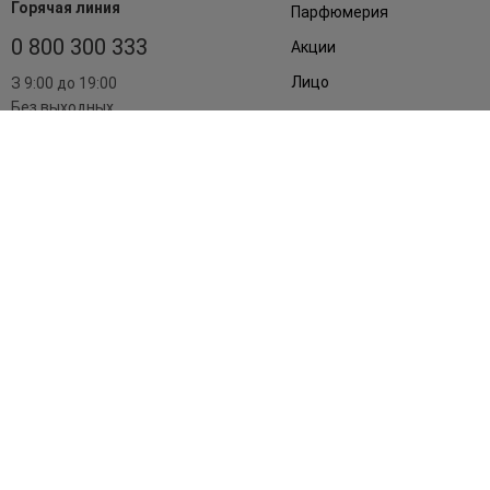
Горячая линия
Парфюмерия
0 800 300 333
Акции
Лицо
З 9:00 до 19:00
Без выходных
Подарки
Дом
Аксессуары
Бренды