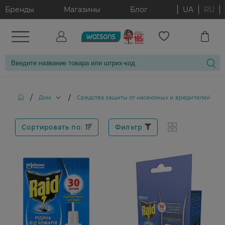
Бренды
Магазины
Блог
UA
RU
/
/
Дом
Средства защиты от насекомых и вредителей
Сортировать по:
Фильтр