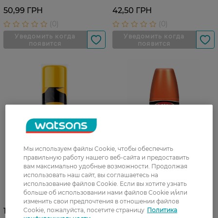
50,99 ГРН
42,50 ГРН
Мы используем файлы Cookie, чтобы обеспечить
правильную работу нашего веб-сайта и предоставить
вам максимально удобные возможности. Продолжая
использовать наш сайт, вы соглашаетесь на
Краска спрей Walkin для
Крем-блеск жидкий для
использование файлов Cookie. Если вы хотите узнать
восстановления замши и
обуви Vilo Черный 80 мл
больше об использовании нами файлов Cookie и/или
нубука Черная 250 мл
изменить свои предпочтения в отношении файлов
118,99 ГРН
Cookie, пожалуйста, посетите страницу
37,99 ГРН
Политика