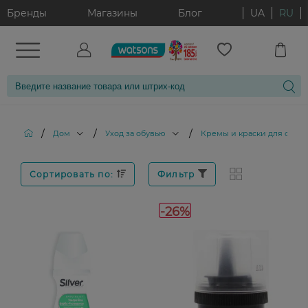
Бренды
Магазины
Блог
UA
RU
/
/
/
Дом
Уход за обувью
Кремы и краски для обув
Сортировать по:
Фильтр
-26%