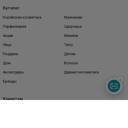
Каталог
Корейская косметика
Мужчинам
Парфюмерия
Здоровье
Акции
Макияж
Лицо
Тело
Подарки
Детям
Дом
Волосы
Аксессуары
Дерматокосметика
x
Бренды
Клиентам
Правила и условия
Магазины
Watsons Club
Подарочные сертификаты
О Watsons
Карьера в Watsons